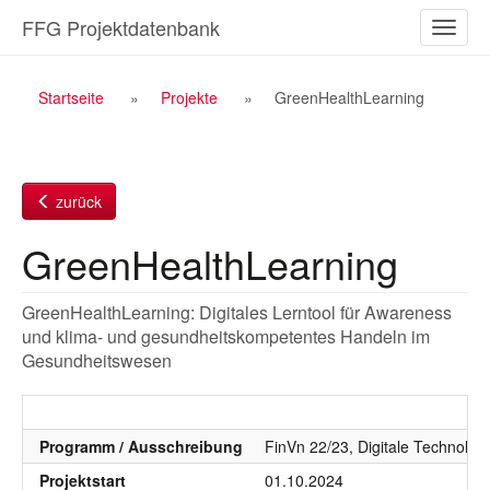
Zum
FFG Projektdatenbank
Naviga
Inhalt
ein-/a
Breadcrumb
Startseite
Projekte
GreenHealthLearning
Navigation
zurück
GreenHealthLearning
GreenHealthLearning: Digitales Lerntool für Awareness
und klima- und gesundheitskompetentes Handeln im
Gesundheitswesen
Programm / Ausschreibung
FinVn 22/23, Digitale Technolog
Projektstart
01.10.2024