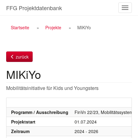
Zum
FFG Projektdatenbank
Naviga
Inhalt
ein-/a
Breadcrumb
Startseite
Projekte
MIKiYo
Navigation
zurück
MIKiYo
Mobilitätsinitiative für Kids und Youngsters
Programm / Ausschreibung
FinVn 22/23, Mobilitätssystem, Mo
Projektstart
01.07.2024
Zeitraum
2024 - 2026