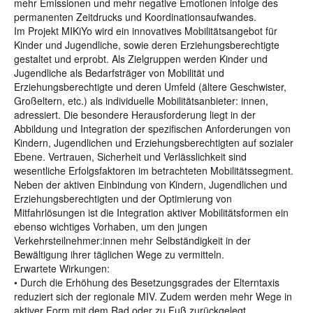
mehr Emissionen und mehr negative Emotionen infolge des
permanenten Zeitdrucks und Koordinationsaufwandes.
Im Projekt MIKiYo wird ein innovatives Mobilitätsangebot für
Kinder und Jugendliche, sowie deren Erziehungsberechtigte
gestaltet und erprobt. Als Zielgruppen werden Kinder und
Jugendliche als Bedarfsträger von Mobilität und
Erziehungsberechtigte und deren Umfeld (ältere Geschwister,
Großeltern, etc.) als individuelle Mobilitätsanbieter: innen,
adressiert. Die besondere Herausforderung liegt in der
Abbildung und Integration der spezifischen Anforderungen von
Kindern, Jugendlichen und Erziehungsberechtigten auf sozialer
Ebene. Vertrauen, Sicherheit und Verlässlichkeit sind
wesentliche Erfolgsfaktoren im betrachteten Mobilitätssegment.
Neben der aktiven Einbindung von Kindern, Jugendlichen und
Erziehungsberechtigten und der Optimierung von
Mitfahrlösungen ist die Integration aktiver Mobilitätsformen ein
ebenso wichtiges Vorhaben, um den jungen
Verkehrsteilnehmer:innen mehr Selbständigkeit in der
Bewältigung ihrer täglichen Wege zu vermitteln.
Erwartete Wirkungen:
• Durch die Erhöhung des Besetzungsgrades der Elterntaxis
reduziert sich der regionale MIV. Zudem werden mehr Wege in
aktiver Form mit dem Rad oder zu Fuß zurückgelegt.