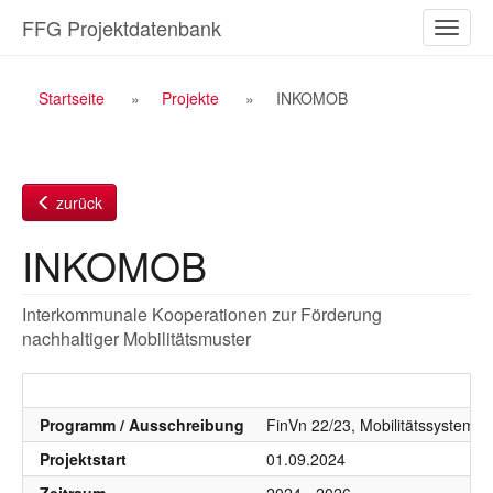
Zum
FFG Projektdatenbank
Naviga
Inhalt
ein-/a
Breadcrumb
Startseite
Projekte
INKOMOB
Navigation
zurück
INKOMOB
Interkommunale Kooperationen zur Förderung
nachhaltiger Mobilitätsmuster
Programm / Ausschreibung
FinVn 22/23, Mobilitätssystem, Mo
Projektstart
01.09.2024