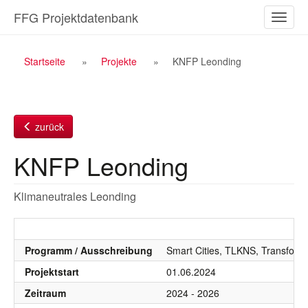
Zum
FFG Projektdatenbank
Naviga
Inhalt
ein-/a
Breadcrumb
Startseite
Projekte
KNFP Leonding
Navigation
zurück
KNFP Leonding
Klimaneutrales Leonding
Programm / Ausschreibung
Smart Cities, TLKNS, Transform
Projektstart
01.06.2024
Zeitraum
2024 - 2026