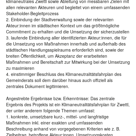
klimaneutrales Zwettl sowie Ableitung von messbaren Zielen mit
allen relevanten Akteuren und begleitet von einem umfassenden
Stakeholder-Begleitprozess
2. Einbindung der Stadtverwaltung sowie der relevanten
Akteur:innen im städtischen Kontext um das größtmögliche
Commitment zu erhalten und die Umsetzung der sicherzustellen
3. laufende Einbindung aller identifizierten Akteur:innen, die für
die Umsetzung von Maßnahmen innerhalb und außerhalb des
städtischen Handlungsspielraums erforderlich sind, sowie der
breiten Öffentlichkeit, um Akzeptanz der erarbeiteten
Maßnahmen und Bereitschaft zur Mitwirkung bei der Umsetzung
zu maximieren
4. einstimmiger Beschluss des Klimaneutralitätsfahrplan des
Gemeinderats soll dem darüber hinaus auch offiziell als
zentrales Dokument legitimieren.
Angestrebte Ergebnisse bzw. Erkenntnisse: Das zentrale
Ergebnis des Projekts ist ein Klimaneutralitätsfahrplan für Zwettl,
der unter anderem folgende Themen umfasst:
1. konkrete, umsetzbare kurz-, mittel- und langfristige
Maßnahmen inkl. einer exakten und umfassenden
Beschreibung anhand von vorgegebenen Kriterien wie z. B.
Zielbeitrag, betroffene Akteur:innen, Umsetzungskosten,