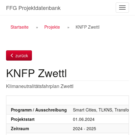
Zum
FFG Projektdatenbank
Naviga
Inhalt
ein-/a
Breadcrumb
Startseite
Projekte
KNFP Zwettl
Navigation
zurück
KNFP Zwettl
Klimaneutralitätsfahrplan Zwettl
Programm / Ausschreibung
Smart Cities, TLKNS, Transform
Projektstart
01.06.2024
Zeitraum
2024 - 2025