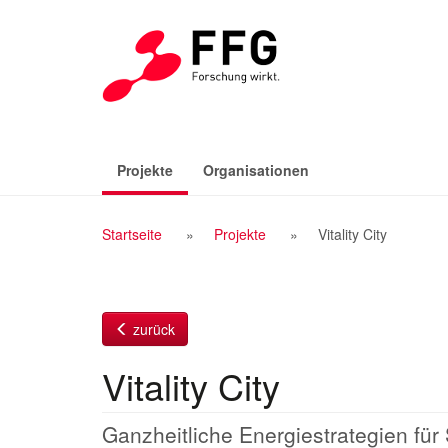
Zum
Inhalt
(aktiv)
Projekte
Organisationen
Breadcrumb
Startseite
Projekte
Vitality City
Navigation
zurück
Vitality City
Ganzheitliche Energiestrategien für