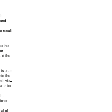
ion,
 and
e result
ap the
for
aid the
 is used
nto the
mic view
ures for
 be
icable
ial of