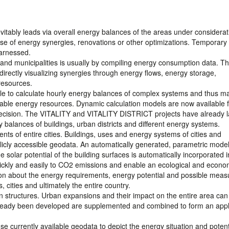
nevitably leads via overall energy balances of the areas under considerat
se of energy synergies, renovations or other optimizations. Temporary
harnessed.
and municipalities is usually by compiling energy consumption data. Th
 directly visualizing synergies through energy flows, energy storage,
resources.
le to calculate hourly energy balances of complex systems and thus m
wable energy resources. Dynamic calculation models are now available 
recision. The VITALITY and VITALITY DISTRICT projects have already l
y balances of buildings, urban districts and different energy systems.
 of entire cities. Buildings, uses and energy systems of cities and
licly accessible geodata. An automatically generated, parametric model
solar potential of the building surfaces is automatically incorporated i
ickly and easily to CO2 emissions and enable an ecological and econo
tion about the energy requirements, energy potential and possible meas
, cities and ultimately the entire country.
 structures. Urban expansions and their impact on the entire area can
already been developed are supplemented and combined to form an appl
 currently available geodata to depict the energy situation and potent