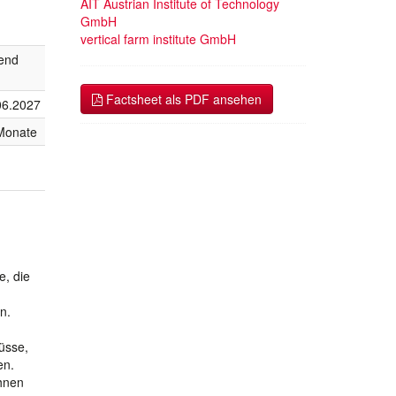
AIT Austrian Institute of Technology
GmbH
vertical farm institute GmbH
fend
Factsheet als PDF ansehen
06.2027
Monate
e, die
n.
üsse,
en.
hnen