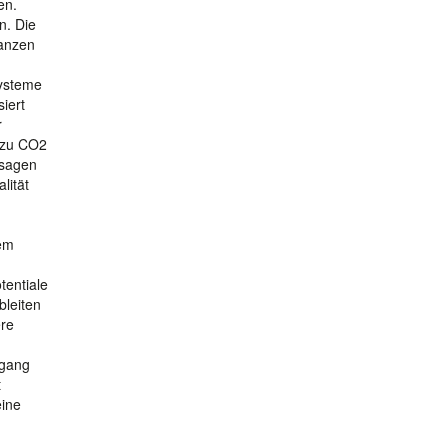
en.
n. Die
lanzen
ysteme
iert
r
h zu CO2
ssagen
lität
nem
tentiale
bleiten
ere
mgang
t
eine