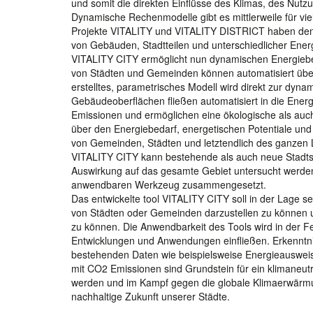
und somit die direkten Einflüsse des Klimas, des Nut
Dynamische Rechenmodelle gibt es mittlerweile für vie
Projekte VITALITY und VITALITY DISTRICT haben den 
von Gebäuden, Stadtteilen und unterschiedlicher Energ
VITALITY CITY ermöglicht nun dynamischen Energieb
von Städten und Gemeinden können automatisiert über 
erstelltes, parametrisches Modell wird direkt zur dyn
Gebäudeoberflächen fließen automatisiert in die Ener
Emissionen und ermöglichen eine ökologische als auc
über den Energiebedarf, energetischen Potentiale und
von Gemeinden, Städten und letztendlich des ganzen 
VITALITY CITY kann bestehende als auch neue Stadtst
Auswirkung auf das gesamte Gebiet untersucht werde
anwendbaren Werkzeug zusammengesetzt.
Das entwickelte tool VITALITY CITY soll in der Lage se
von Städten oder Gemeinden darzustellen zu können 
zu können. Die Anwendbarkeit des Tools wird in der Fe
Entwicklungen und Anwendungen einfließen. Erkenntni
bestehenden Daten wie beispielsweise Energieauswei
mit CO2 Emissionen sind Grundstein für ein klimaneu
werden und im Kampf gegen die globale Klimaerwärmung
nachhaltige Zukunft unserer Städte.