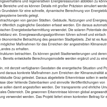
zungsverhaltens und regenerativen Energieressourcen abbilden zu könn
le Bereiche und es können Details mit großer Präzision simuliert werde
Grundstein für eine schnelle, dynamische Berechnung von Energiebi
iesysteme bereits gelegt.
etrachtungen von ganzen Städten. Gebäude, Nutzungen und Energies
öffentlich zugängliche Geodaten erfasst werden. Ein daraus automatis
amischen Energiebedarfsermittlung verwendet. Die solaren Potentiale de
giebilanz ein. Energiewandlungsalgorithmen führen schnell und einfac
h ökonomische Betrachtung des gesamten Stadtgebiets. Ziel ist es Au
 möglicher Maßnahmen für das Erreichen der angestrebten Klimaneutra
Landes zu erhalten.
rukturen betrachten. Es können gezielt Stadterweiterungen und deren
n. Bereits entwickelte Berechnungsmodelle werden ergänzt und zu ei
in, mit derzeit verfügbaren Geodaten die energetische Situation und Po
und daraus konkrete Maßnahmen zum Erreichen der Klimaneutralität a
ldstudie Graz getestet. Daraus abgeleitete Erkenntnisse sollen in weit
sse über fehlende Datenbanken und sinnvolle Veröffentlichungen von
se sollen damit angestoßen werden. Der transparente und ehrliche U
trales Österreich. Die gewonnen Erkenntnisse können global angewand
 verwendet werden. Das Projekt liefert einen konkreten Beitrag für 