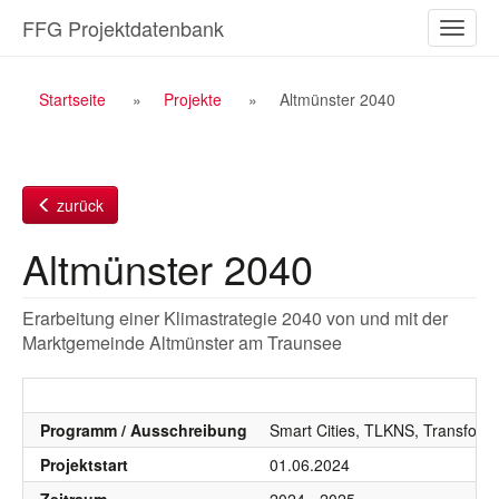
Zum
FFG Projektdatenbank
Naviga
Inhalt
ein-/a
Breadcrumb
Startseite
Projekte
Altmünster 2040
Navigation
zurück
Altmünster 2040
Erarbeitung einer Klimastrategie 2040 von und mit der
Marktgemeinde Altmünster am Traunsee
Programm / Ausschreibung
Smart Cities, TLKNS, Transform
Projektstart
01.06.2024