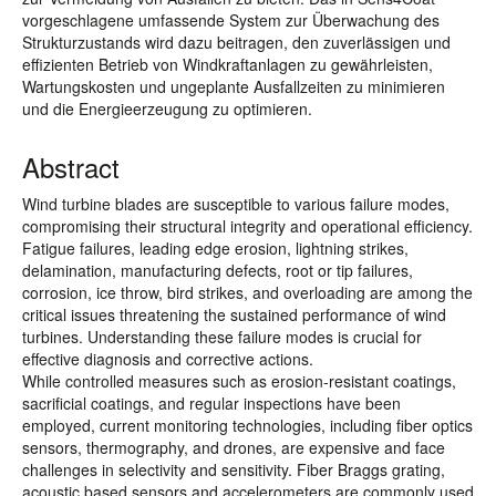
vorgeschlagene umfassende System zur Überwachung des
Strukturzustands wird dazu beitragen, den zuverlässigen und
effizienten Betrieb von Windkraftanlagen zu gewährleisten,
Wartungskosten und ungeplante Ausfallzeiten zu minimieren
und die Energieerzeugung zu optimieren.
Abstract
Wind turbine blades are susceptible to various failure modes,
compromising their structural integrity and operational efficiency.
Fatigue failures, leading edge erosion, lightning strikes,
delamination, manufacturing defects, root or tip failures,
corrosion, ice throw, bird strikes, and overloading are among the
critical issues threatening the sustained performance of wind
turbines. Understanding these failure modes is crucial for
effective diagnosis and corrective actions.
While controlled measures such as erosion-resistant coatings,
sacrificial coatings, and regular inspections have been
employed, current monitoring technologies, including fiber optics
sensors, thermography, and drones, are expensive and face
challenges in selectivity and sensitivity. Fiber Braggs grating,
acoustic based sensors and accelerometers are commonly used