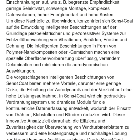
Einschränkungen auf, wie z. B. begrenzte Empfindlichkeit,
geringe Selektivität, schwierige Montage, komplexes
Datenvolumen, hoher Energiebedarf und hohe Kosten.
Um diese Nachteile zu überwinden, konzentriert sich Sens4Coat
auf die Entwicklung intelligenter Beschichtungen auf der
Grundlage piezoelektrischer und piezoresistiver Systeme zur
Echtzeitüberwachung von Vibrationen, Schäden, Erosion und
Dehnung. Die intelligenten Beschichtungen in Form von
Polymer-Nanokompositen oder -Gemischen machen eine
spezielle Oberflächenvorbereitung überflüssig, verhindern
Delamination und minimieren die aerodynamischen
Auswirkungen.
Die vorgeschlagenen intelligenten Beschichtungen von
Sens4Coat bieten mehrere Vorteile, darunter eine geringe
Dicke, die Erhaltung der Aerodynamik und der Verzicht auf eine
hohe Leistungsaufnahme. In Sens4Coat wird ein gedrucktes
Verdrahtungssystem und drahtlose Module für die
kontinuierliche Datenerfassung entwickelt, wodurch der Einsatz
von Drähten, Klebstoffen und Bändern reduziert wird. Dieser
innovative Ansatz zielt darauf ab, die Effizienz und
Zuverlässigkeit der Überwachung von Windturbinenblättern zu
verbessern und eine kostengünstige und nachhaltige Lösung
zur Vermeidung von Ausfällen zu bieten. Das in Sens4Coat