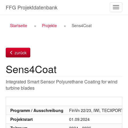
Zum
FFG Projektdatenbank
Naviga
Inhalt
ein-/a
Breadcrumb
Startseite
Projekte
Sens4Coat
Navigation
zurück
Sens4Coat
Integrated Smart Sensor Polyurethane Coating for wind
turbine blades
Programm / Ausschreibung
FinVn 22/23, IWI, TECXPORT: Bi
Projektstart
01.09.2024