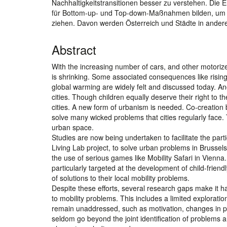
Nachhaltigkeitstransitionen besser zu verstehen. Die E
für Bottom-up- und Top-down-Maßnahmen bilden, um 
ziehen. Davon werden Österreich und Städte in andere
Abstract
With the increasing number of cars, and other motorize
is shrinking. Some associated consequences like rising v
global warming are widely felt and discussed today. Ano
cities. Though children equally deserve their right to t
cities. A new form of urbanism is needed. Co-creation 
solve many wicked problems that cities regularly face. 
urban space.
Studies are now being undertaken to facilitate the parti
Living Lab project, to solve urban problems in Brussels
the use of serious games like Mobility Safari in Vien
particularly targeted at the development of child-frien
of solutions to their local mobility problems.
Despite these efforts, several research gaps make it ha
to mobility problems. This includes a limited explorati
remain unaddressed, such as motivation, changes in pe
seldom go beyond the joint identification of problems 