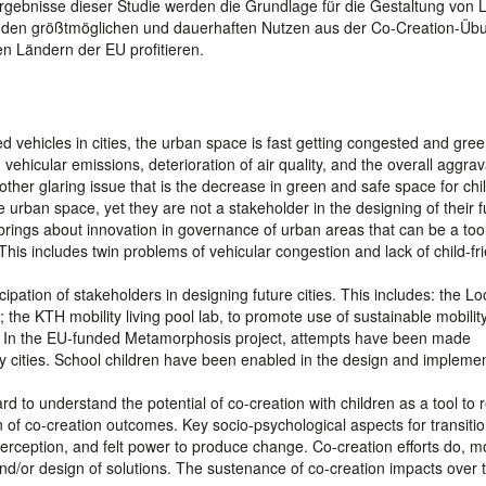
rgebnisse dieser Studie werden die Grundlage für die Gestaltung von Le
den größtmöglichen und dauerhaften Nutzen aus der Co-Creation-Üb
n Ländern der EU profitieren.
d vehicles in cities, the urban space is fast getting congested and gre
ehicular emissions, deterioration of air quality, and the overall aggrav
ther glaring issue that is the decrease in green and safe space for chi
he urban space, yet they are not a stakeholder in the designing of their f
brings about innovation in governance of urban areas that can be a tool
This includes twin problems of vehicular congestion and lack of child-fr
cipation of stakeholders in designing future cities. This includes: the L
; the KTH mobility living pool lab, to promote use of sustainable mobilit
na. In the EU-funded Metamorphosis project, attempts have been made
dly cities. School children have been enabled in the design and impleme
rd to understand the potential of co-creation with children as a tool to
on of co-creation outcomes. Key socio-psychological aspects for transiti
rception, and felt power to produce change. Co-creation efforts do, m
and/or design of solutions. The sustenance of co-creation impacts over t