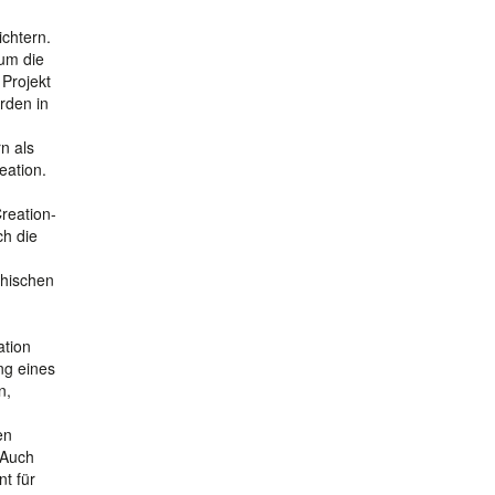
ichtern.
 um die
 Projekt
rden in
n als
eation.
reation-
ch die
chischen
ation
ng eines
n,
en
 Auch
t für