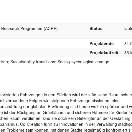
te Research Programme (ACRP)
Status
lau
1
Projektende
31.
Projektlaufzeit
36 
dren; Sustainability transitions; Socio-psychological change
risierten Fahrzeugen in den Städten wird der städtische Raum schnel
amit verbundene Folgen wie steigende Fahrzeugemissionen, eine
 Verschärfung der globalen Erwärmung sind heute weithin spürbar und 
blem ist der Rückgang an Grünflächen und sicheren Räumen für Kinder in
chen Raum verdienen, sind sie doch kein Beteiligter an der Gestaltung 
anismus. Co-Creation führt zu Innovationen in der Verwaltung städtis
igen Probleme sein können, mit denen Städte regelmäßig konfrontiert si