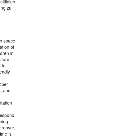
itlinien
ung zu
en space
ation of
ldren in
uture
 to
iendly
ooper
y; and
ntation
 respond
oning
oreover,
ime is