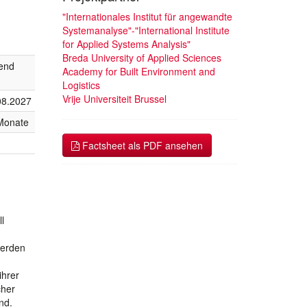
"Internationales Institut für angewandte
Systemanalyse"-"International Institute
for Applied Systems Analysis"
Breda University of Applied Sciences
fend
Academy for Built Environment and
Logistics
Vrije Universiteit Brussel
08.2027
Monate
Factsheet als PDF ansehen
l
werden
ihrer
cher
nd.