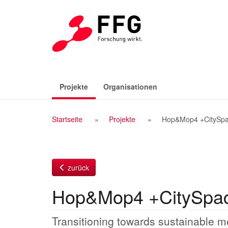
Zum
Inhalt
(aktiv)
Projekte
Organisationen
Breadcrumb
Startseite
Projekte
Hop&Mop4 +CitySp
Navigation
zurück
Hop&Mop4 +CitySpa
Transitioning towards sustainable mo