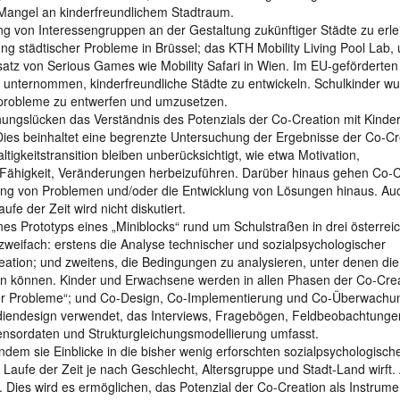
Mangel an kinderfreundlichem Stadtraum.
ng von Interessengruppen an der Gestaltung zukünftiger Städte zu erle
g städtischer Probleme in Brüssel; das KTH Mobility Living Pool Lab,
nsatz von Serious Games wie Mobility Safari in Wien. Im EU-geförderten
unternommen, kinderfreundliche Städte zu entwickeln. Schulkinder wu
ätsprobleme zu entwerfen und umzusetzen.
gslücken das Verständnis des Potenzials der Co-Creation mit Kinder
Dies beinhaltet eine begrenzte Untersuchung der Ergebnisse der Co-Cr
tigkeitstransition bleiben unberücksichtigt, wie etwa Motivation,
Fähigkeit, Veränderungen herbeizuführen. Darüber hinaus gehen Co-C
ung von Problemen und/oder die Entwicklung von Lösungen hinaus. Au
e der Zeit wird nicht diskutiert.
nes Prototyps eines „Miniblocks“ rund um Schulstraßen in drei österrei
 zweifach: erstens die Analyse technischer und sozialpsychologischer
ation; und zweitens, die Bedingungen zu analysieren, unter denen die
en können. Kinder und Erwachsene werden in allen Phasen der Co-Cre
ler Probleme“; und Co-Design, Co-Implementierung und Co-Überwachu
udiendesign verwendet, das Interviews, Fragebögen, Feldbeobachtunge
nsordaten und Strukturgleichungsmodellierung umfasst.
ndem sie Einblicke in die bisher wenig erforschten sozialpsychologisch
Laufe der Zeit je nach Geschlecht, Altersgruppe und Stadt-Land wirft.
Dies wird es ermöglichen, das Potenzial der Co-Creation als Instrumen