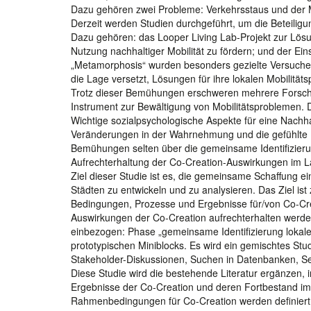
Dazu gehören zwei Probleme: Verkehrsstaus und der 
Derzeit werden Studien durchgeführt, um die Beteiligu
Dazu gehören: das Looper Living Lab-Projekt zur Lösun
Nutzung nachhaltiger Mobilität zu fördern; und der Ei
„Metamorphosis“ wurden besonders gezielte Versuche 
die Lage versetzt, Lösungen für ihre lokalen Mobilit
Trotz dieser Bemühungen erschweren mehrere Forschun
Instrument zur Bewältigung von Mobilitätsproblemen. 
Wichtige sozialpsychologische Aspekte für eine Nachhal
Veränderungen in der Wahrnehmung und die gefühlte 
Bemühungen selten über die gemeinsame Identifizier
Aufrechterhaltung der Co-Creation-Auswirkungen im Lauf
Ziel dieser Studie ist es, die gemeinsame Schaffung ei
Städten zu entwickeln und zu analysieren. Das Ziel ist
Bedingungen, Prozesse und Ergebnisse für/von Co-Cre
Auswirkungen der Co-Creation aufrechterhalten werd
einbezogen: Phase „gemeinsame Identifizierung loka
prototypischen Miniblocks. Es wird ein gemischtes St
Stakeholder-Diskussionen, Suchen in Datenbanken, Se
Diese Studie wird die bestehende Literatur ergänzen, i
Ergebnisse der Co-Creation und deren Fortbestand im 
Rahmenbedingungen für Co-Creation werden definiert. 