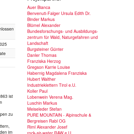
Auer Bianca
Benvenuti-Falger Ursula Edith Dr.
Binder Markus
Blümel Alexander
hlossen
Bundesforschungs- und Ausbildungs-
zentrum für Wald, Naturgefahren und
Landschaft
2025
Burgsteiner Günter
ate
Danler Thomas
Franziska Herzog
Gregson Karrie Louise
Habernig Magdalena Franziska
Hubert Walther
Industrieklettern Tirol e.U.
Koller Paul
863 ist
Lobenwein Verena Mag.
in
Luschin Markus
Meiseleder Stefan
ppen zu
PURE MOUNTAIN - Alpinschule &
Bergreisen Rabl OG
tern,
Riml Alexander Josef
rden im
rock-air-water RAW e.U.