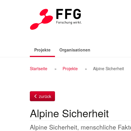
Zum
Inhalt
(aktiv)
Projekte
Organisationen
Breadcrumb
Startseite
Projekte
Alpine Sicherheit
Navigation
zurück
Alpine Sicherheit
Alpine Sicherheit, menschliche Fak