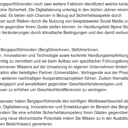
rgsportführenden noch zwei weitere Faktoren identifiziert welche konk
pine Sicherheit. Die Digitalisierung unterlag in den letzten Jahren eine
sst. Es bieten sich Chancen in Bezug auf Sicherheitsaspekte durch
ber auch Risiken durch die Nutzung von beispielsweise Social Media 
 gegenüber ihrem Guide stellen können. Im Handlungsfeld Alpine Sic
n zu Veränderungen durch klimatische Bedingungen und den damit verb
.
, Bergsportführenden (BergführerInnen, SkiführerInnen,
n, Innovationen und Technologie sowie konkrete Handlungsempfehlung
sumfelg zu vermitteln und sie beim Aufbau von spezifischer Führungsko
ewonnenen Wissens auf die Umsetzung im eigenen Unternehmen fördert
on aller beteiligten Partner (Universitäten, Vortragende aus der Praxi
 weiteren nachhaltigen Kooperationsprojekten führen. Zudem thematis
Bergsport und sensibilisiert gegenüber Geschlechterstereotypen und
rauen zu erhöhen um Geschlechterdifferenzen zu verringern.
gsansatz haben Bergsportführende den künftigen Wettbewerbsvorteil ü
, Digitalisierung, Innovationen und Entwicklungen im Bereich des Berg
n indem Sie eine erhöhte Sicherheitskompetenz ihren Gästen gegenüber
ldung neue ökonomische Potentiale indem Sie Wissen zu in der Ausbild
en Bedürfnissen) generieren.