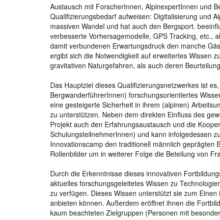
Austausch mit ForscherInnen, AlpinexpertInnen und Be
Qualifizierungsbedarf aufweisen: Digitalisierung und Al
massiven Wandel und hat auch den Bergsport. beeinflu
verbesserte Vorhersagemodelle, GPS Tracking, etc., a
damit verbundenen Erwartungsdruck den manche Gäste
ergibt sich die Notwendigkeit auf erweitertes Wisse
gravitativen Naturgefahren, als auch deren Beurteilung
Das Hauptziel dieses Qualifizierungsnetzwerkes ist es
BergwanderführerInnen) forschungsorientiertes Wisse
eine gesteigerte Sicherheit in ihrem (alpinen) Arbeit
zu unterstützen. Neben dem direkten Einfluss des g
Projekt auch den Erfahrungsaustausch und die Kooperati
SchulungsteilnehmerInnen) und kann infolgedessen zu
Innovationscamp den traditionell männlich geprägten 
Rollenbilder um in weiterer Folge die Beteilung von F
Durch die Erkenntnisse dieses innovativen Fortbildun
aktuelles forschungsgeleitetes Wissen zu Technologien
zu verfügen. Dieses Wissen unterstützt sie zum Eine
anbieten können. Außerdem eröffnet ihnen die Fortbi
kaum beachteten Zielgruppen (Personen mit besonder