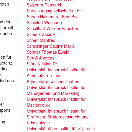
reten
Salzburg Research
m
Forschungsgesellschaft m.b.H.
Sanae Nakamura, Bed, Bsc
und dem
Schallert Wolfgang
herheit
Schallhart Werner Engelbert
undenen
Schenk Sabine
Scherl Manfred
Schipflinger Sabine Maria
Senfter Thomas Ewald
en für
Strudl Andreas
mpetenz
Stürz Kristina Dr.
 das
Universität Innsbruck Institut für
s,
Atmosphären- und
iert das
Kryosphärenwissenschaften
Universität Innsbruck Institut für
Management und Marketing
Universität Innsbruck Institut für
ber
Mechatronik
sports
Universität Innsbruck Institut für
Strafrecht, Strafprozessrecht und
ung
Kriminologie
Universität Wien Institut für Zivilrecht