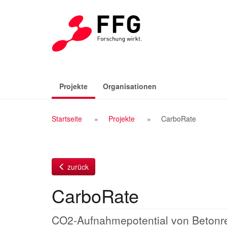
Zum
Inhalt
(aktiv)
Projekte
Organisationen
Breadcrumb
Startseite
Projekte
CarboRate
Navigation
zurück
CarboRate
CO2-Aufnahmepotential von Betonre