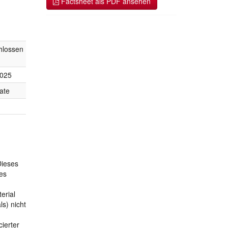
Factsheet als PDF ansehen
hlossen
2025
ate
Dieses
des
erial
s) nicht
ierter