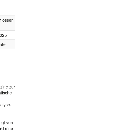
hlossen
2025
ate
kzine zur
atische
alyse-
lgt von
rd eine