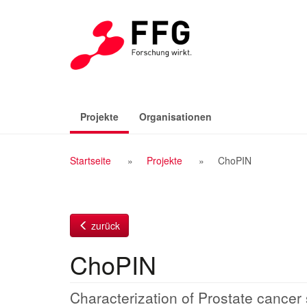
Zum
Inhalt
(aktiv)
Projekte
Organisationen
Breadcrumb
Startseite
Projekte
ChoPIN
Navigation
zurück
ChoPIN
Characterization of Prostate cancer