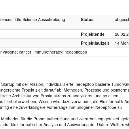
ciences, Life Science Ausschreibung
Status
abgesc
Projektende
28.02.
Projektlaufzeit
14 Mon
er vaccine; cancer; immunotherapy; neoepitopes
Startup mit der Mission, individualisierte, neoepitop-basierte Tumorva
ngereichte Projekt zielt darauf ab, Methoden, Prozesse und bioinform
tische Architektur von Prostatakrebs zu analysieren und so einen
as hierbei erworbene Wissen wird dazu verwendet, die Bioinformatik-An
künftig eine zuverlässigere Vorhersage immunogener Neoepitope zu
 Methoden für die Probenaufbereitung und -verarbeitung getestet, gefo
der bioinformatischer Analyse und Auswertung der Daten. Weiters wi