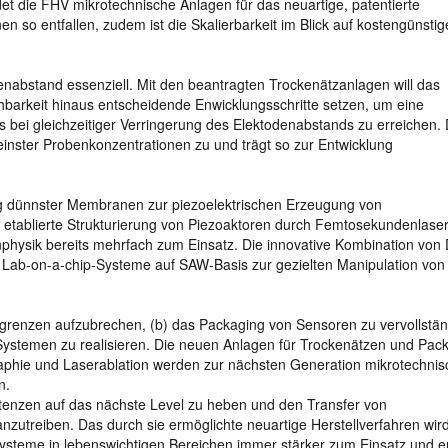
et die FHV mikrotechnische Anlagen für das neuartige, patentierte
nen so entfallen, zudem ist die Skalierbarkeit im Blick auf kostengünstig
denabstand essenziell. Mit den beantragten Trockenätzanlagen will das
barkeit hinaus entscheidende Enwicklungsschritte setzen, um eine
bei gleichzeitiger Verringerung des Elektodenabstands zu erreichen. 
leinster Probenkonzentrationen zu und trägt so zur Entwicklung
ng dünnster Membranen zur piezoelektrischen Erzeugung von
tablierte Strukturierung von Piezoaktoren durch Femtosekundenlaser 
nphysik bereits mehrfach zum Einsatz. Die innovative Kombination von
te Lab-on-a-chip-Systeme auf SAW-Basis zur gezielten Manipulation von
gsgrenzen aufzubrechen, (b) das Packaging von Sensoren zu vervollstä
p-Systemen zu realisieren. Die neuen Anlagen für Trockenätzen und Pack
aphie und Laserablation werden zur nächsten Generation mikrotechnis
n.
etenzen auf das nächste Level zu heben und den Transfer von
anzutreiben. Das durch sie ermöglichte neuartige Herstellverfahren wir
steme in lebenswichtigen Bereichen immer stärker zum Einsatz und e