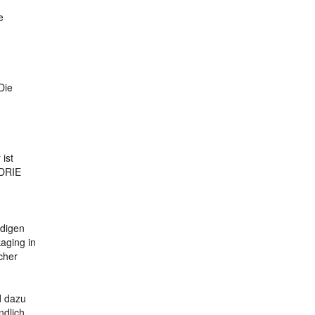
e
Die
ist
 DRIE
ndigen
aging in
cher
d dazu
ndlich