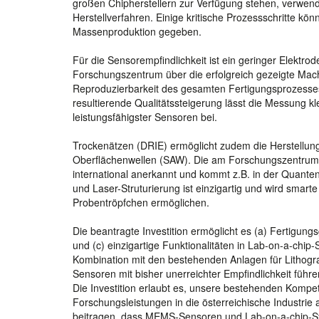
großen Chipherstellern zur Verfügung stehen, verwend
Herstellverfahren. Einige kritische Prozessschritte kön
Massenproduktion gegeben.
Für die Sensorempfindlichkeit ist ein geringer Elektro
Forschungszentrum über die erfolgreich gezeigte Mach
Reproduzierbarkeit des gesamten Fertigungsprozesses 
resultierende Qualitätssteigerung lässt die Messung k
leistungsfähigster Sensoren bei.
Trockenätzen (DRIE) ermöglicht zudem die Herstellu
Oberflächenwellen (SAW). Die am Forschungszentrum e
international anerkannt und kommt z.B. in der Quante
und Laser-Struturierung ist einzigartig und wird smar
Probentröpfchen ermöglichen.
Die beantragte Investition ermöglicht es (a) Fertigun
und (c) einzigartige Funktionalitäten in Lab-on-a-chi
Kombination mit den bestehenden Anlagen für Lithogr
Sensoren mit bisher unerreichter Empfindlichkeit führe
Die Investition erlaubt es, unsere bestehenden Komp
Forschungsleistungen in die österreichische Industrie 
beitragen, dass MEMS-Sensoren und Lab-on-a-chip-Sy