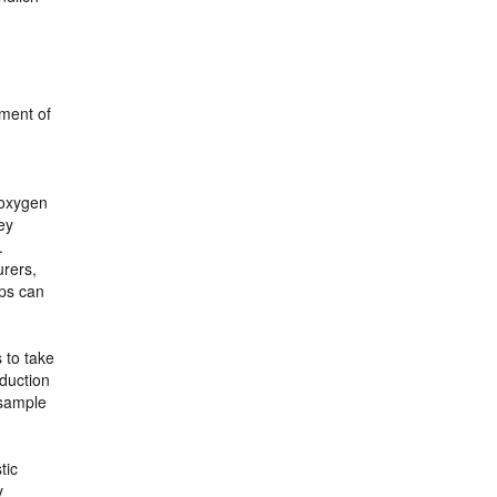
pment of
 oxygen
ey
.
urers,
eps can
 to take
oduction
 sample
tic
y