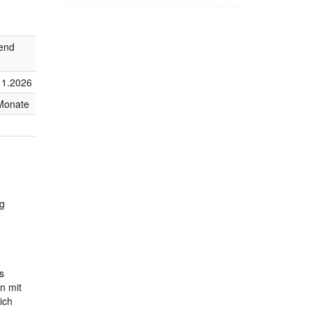
fend
11.2026
Monate
ng
s
n mit
ich