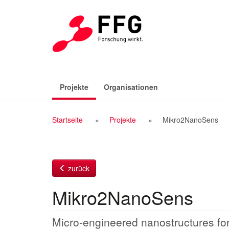
Zum
Inhalt
(aktiv)
Projekte
Organisationen
Breadcrumb
Startseite
Projekte
Mikro2NanoSens
Navigation
zurück
Mikro2NanoSens
Micro-engineered nanostructures fo