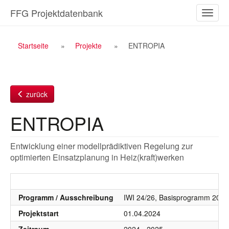
Zum
FFG Projektdatenbank
Naviga
Inhalt
ein-/a
Breadcrumb
Startseite
Projekte
ENTROPIA
Navigation
zurück
ENTROPIA
Entwicklung einer modellprädiktiven Regelung zur
optimierten Einsatzplanung in Heiz(kraft)werken
Programm / Ausschreibung
IWI 24/26, Basisprogramm 2024
Projektstart
01.04.2024