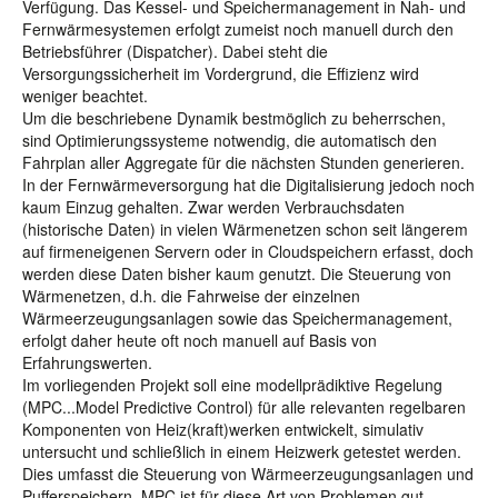
Verfügung. Das Kessel- und Speichermanagement in Nah- und
Fernwärmesystemen erfolgt zumeist noch manuell durch den
Betriebsführer (Dispatcher). Dabei steht die
Versorgungssicherheit im Vordergrund, die Effizienz wird
weniger beachtet.
Um die beschriebene Dynamik bestmöglich zu beherrschen,
sind Optimierungssysteme notwendig, die automatisch den
Fahrplan aller Aggregate für die nächsten Stunden generieren.
In der Fernwärmeversorgung hat die Digitalisierung jedoch noch
kaum Einzug gehalten. Zwar werden Verbrauchsdaten
(historische Daten) in vielen Wärmenetzen schon seit längerem
auf firmeneigenen Servern oder in Cloudspeichern erfasst, doch
werden diese Daten bisher kaum genutzt. Die Steuerung von
Wärmenetzen, d.h. die Fahrweise der einzelnen
Wärmeerzeugungsanlagen sowie das Speichermanagement,
erfolgt daher heute oft noch manuell auf Basis von
Erfahrungswerten.
Im vorliegenden Projekt soll eine modellprädiktive Regelung
(MPC...Model Predictive Control) für alle relevanten regelbaren
Komponenten von Heiz(kraft)werken entwickelt, simulativ
untersucht und schließlich in einem Heizwerk getestet werden.
Dies umfasst die Steuerung von Wärmeerzeugungsanlagen und
Pufferspeichern. MPC ist für diese Art von Problemen gut