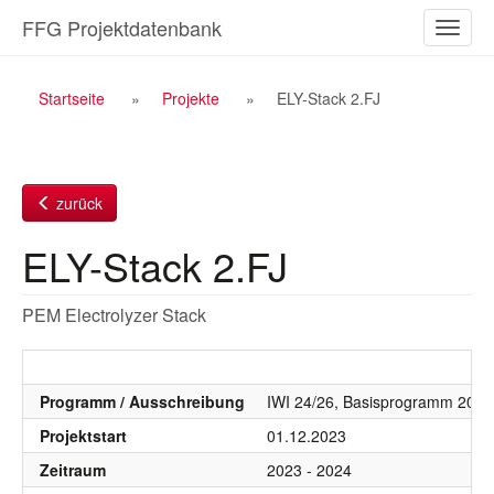
Zum
FFG Projektdatenbank
Naviga
Inhalt
ein-/a
Breadcrumb
Startseite
Projekte
ELY-Stack 2.FJ
Navigation
zurück
ELY-Stack 2.FJ
PEM Electrolyzer Stack
Programm / Ausschreibung
IWI 24/26, Basisprogramm 2024
Projektstart
01.12.2023
Zeitraum
2023 - 2024