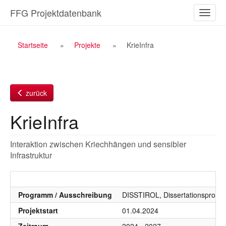
Zum
FFG Projektdatenbank
Naviga
Inhalt
ein-/a
Breadcrumb
Startseite
Projekte
KrieInfra
Navigation
zurück
KrieInfra
Interaktion zwischen Kriechhängen und sensibler
Infrastruktur
Programm / Ausschreibung
DISSTIROL, Dissertationsprogr
Projektstart
01.04.2024