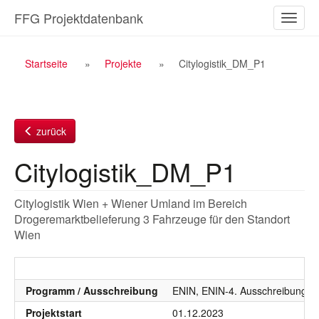
Zum
FFG Projektdatenbank
Naviga
Inhalt
ein-/a
Breadcrumb
Startseite
Projekte
Citylogistik_DM_P1
Navigation
zurück
Citylogistik_DM_P1
Citylogistik Wien + Wiener Umland im Bereich
Drogeremarktbelieferung 3 Fahrzeuge für den Standort
Wien
Programm / Ausschreibung
ENIN, ENIN-4. Ausschreibung
Projektstart
01.12.2023