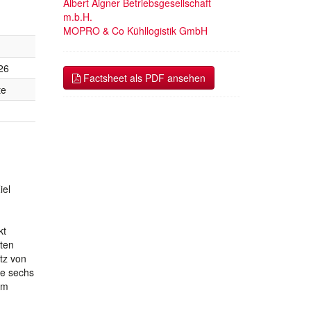
Albert Aigner Betriebsgesellschaft
m.b.H.
MOPRO & Co Kühllogistik GmbH
26
Factsheet als PDF ansehen
te
iel
kt
ten
tz von
ie sechs
um