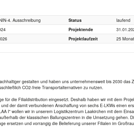
NIN-4. Ausschreibung
Status
laufend
024
Projektende
31.01.20
2026
Projektlaufzeit
25 Mona
n nachhaltiger gestalten und haben uns unternehmensweit bis 2030 das Z
usschließlich CO2-freie Transportalternativen zu nutzen.
für die Filialdistribution eingesetzt. Deshalb haben wir mit dem Proje
 und der damit verbundenen Anschaffung von sechs E-LKWs einen ers
LAA I" wollen wir in unserem Logistikzentrum Laakirchen mit dem Einsa
außerhalb der klassischen Ballungszentren in die Umsetzung gehen. D
 ersetzen und vorrangig die Belieferung unserer Filialen im Großra