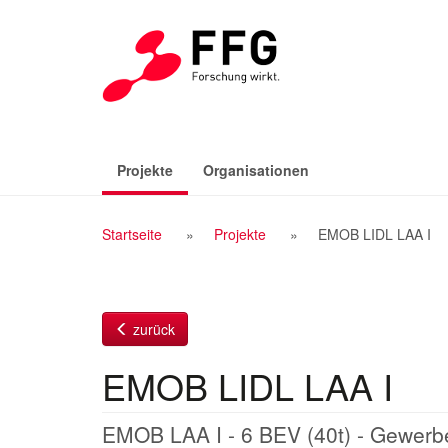
Zum
Inhalt
(aktiv)
Projekte
Organisationen
Breadcrumb
Startseite
Projekte
EMOB LIDL LAA I
Navigation
zurück
EMOB LIDL LAA I
EMOB LAA I - 6 BEV (40t) - Gewerb