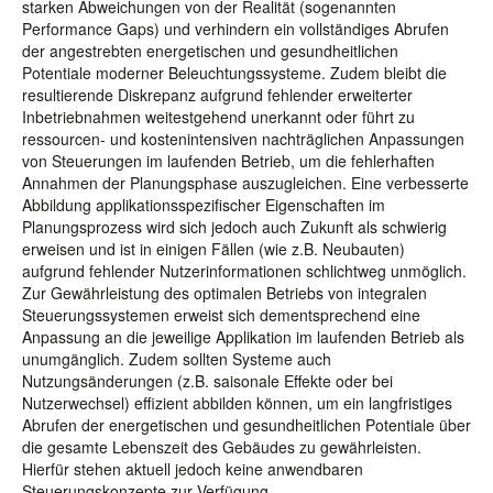
starken Abweichungen von der Realität (sogenannten
Performance Gaps) und verhindern ein vollständiges Abrufen
der angestrebten energetischen und gesundheitlichen
Potentiale moderner Beleuchtungssysteme. Zudem bleibt die
resultierende Diskrepanz aufgrund fehlender erweiterter
Inbetriebnahmen weitestgehend unerkannt oder führt zu
ressourcen- und kostenintensiven nachträglichen Anpassungen
von Steuerungen im laufenden Betrieb, um die fehlerhaften
Annahmen der Planungsphase auszugleichen. Eine verbesserte
Abbildung applikationsspezifischer Eigenschaften im
Planungsprozess wird sich jedoch auch Zukunft als schwierig
erweisen und ist in einigen Fällen (wie z.B. Neubauten)
aufgrund fehlender Nutzerinformationen schlichtweg unmöglich.
Zur Gewährleistung des optimalen Betriebs von integralen
Steuerungssystemen erweist sich dementsprechend eine
Anpassung an die jeweilige Applikation im laufenden Betrieb als
unumgänglich. Zudem sollten Systeme auch
Nutzungsänderungen (z.B. saisonale Effekte oder bei
Nutzerwechsel) effizient abbilden können, um ein langfristiges
Abrufen der energetischen und gesundheitlichen Potentiale über
die gesamte Lebenszeit des Gebäudes zu gewährleisten.
Hierfür stehen aktuell jedoch keine anwendbaren
Steuerungskonzepte zur Verfügung.