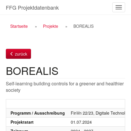
Zum
FFG Projektdatenbank
Naviga
Inhalt
ein-/a
Breadcrumb
Startseite
Projekte
BOREALIS
Navigation
zurück
BOREALIS
Self-learning building controls for a greener and healthier
society
Programm / Ausschreibung
FinVn 22/23, Digitale Technolog
Projektstart
01.07.2024