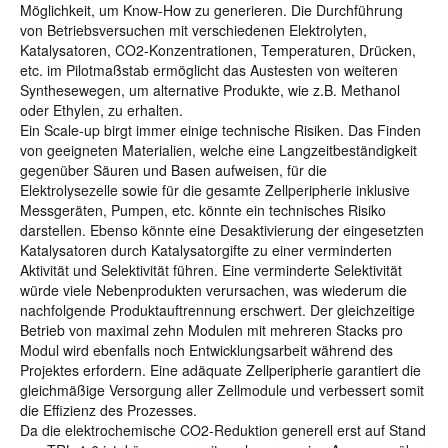
Möglichkeit, um Know-How zu generieren. Die Durchführung
von Betriebsversuchen mit verschiedenen Elektrolyten,
Katalysatoren, CO2-Konzentrationen, Temperaturen, Drücken,
etc. im Pilotmaßstab ermöglicht das Austesten von weiteren
Synthesewegen, um alternative Produkte, wie z.B. Methanol
oder Ethylen, zu erhalten.
Ein Scale-up birgt immer einige technische Risiken. Das Finden
von geeigneten Materialien, welche eine Langzeitbeständigkeit
gegenüber Säuren und Basen aufweisen, für die
Elektrolysezelle sowie für die gesamte Zellperipherie inklusive
Messgeräten, Pumpen, etc. könnte ein technisches Risiko
darstellen. Ebenso könnte eine Desaktivierung der eingesetzten
Katalysatoren durch Katalysatorgifte zu einer verminderten
Aktivität und Selektivität führen. Eine verminderte Selektivität
würde viele Nebenprodukten verursachen, was wiederum die
nachfolgende Produktauftrennung erschwert. Der gleichzeitige
Betrieb von maximal zehn Modulen mit mehreren Stacks pro
Modul wird ebenfalls noch Entwicklungsarbeit während des
Projektes erfordern. Eine adäquate Zellperipherie garantiert die
gleichmäßige Versorgung aller Zellmodule und verbessert somit
die Effizienz des Prozesses.
Da die elektrochemische CO2-Reduktion generell erst auf Stand