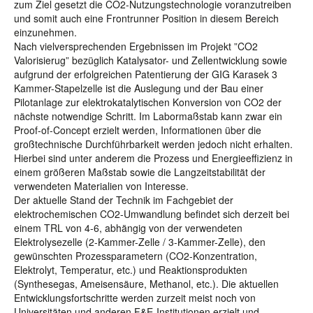
zum Ziel gesetzt die CO2-Nutzungstechnologie voranzutreiben
und somit auch eine Frontrunner Position in diesem Bereich
einzunehmen.
Nach vielversprechenden Ergebnissen im Projekt ”CO2
Valorisierug” bezüglich Katalysator- und Zellentwicklung sowie
aufgrund der erfolgreichen Patentierung der GIG Karasek 3
Kammer-Stapelzelle ist die Auslegung und der Bau einer
Pilotanlage zur elektrokatalytischen Konversion von CO2 der
nächste notwendige Schritt. Im Labormaßstab kann zwar ein
Proof-of-Concept erzielt werden, Informationen über die
großtechnische Durchführbarkeit werden jedoch nicht erhalten.
Hierbei sind unter anderem die Prozess und Energieeffizienz in
einem größeren Maßstab sowie die Langzeitstabilität der
verwendeten Materialien von Interesse.
Der aktuelle Stand der Technik im Fachgebiet der
elektrochemischen CO2-Umwandlung befindet sich derzeit bei
einem TRL von 4-6, abhängig von der verwendeten
Elektrolysezelle (2-Kammer-Zelle / 3-Kammer-Zelle), den
gewünschten Prozessparametern (CO2-Konzentration,
Elektrolyt, Temperatur, etc.) und Reaktionsprodukten
(Synthesegas, Ameisensäure, Methanol, etc.). Die aktuellen
Entwicklungsfortschritte werden zurzeit meist noch von
Universitäten und anderen F&E-Institutionen erzielt und