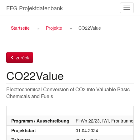
Zum
FFG Projektdatenbank
Naviga
Inhalt
ein-/a
Breadcrumb
Startseite
Projekte
CO22Value
Navigation
zurück
CO22Value
Electrochemical Conversion of CO2 into Valuable Basic
Chemicals and Fuels
Programm / Ausschreibung
FinVn 22/23, IWI, Frontrunner 
Projektstart
01.04.2024