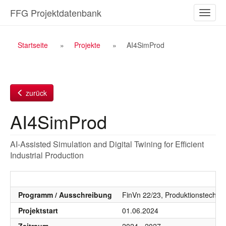
Zum
FFG Projektdatenbank
Naviga
Inhalt
ein-/a
Breadcrumb
Startseite
Projekte
AI4SimProd
Navigation
zurück
AI4SimProd
AI-Assisted Simulation and Digital Twining for Efficient
Industrial Production
Programm / Ausschreibung
FinVn 22/23, Produktionstechnol
Projektstart
01.06.2024