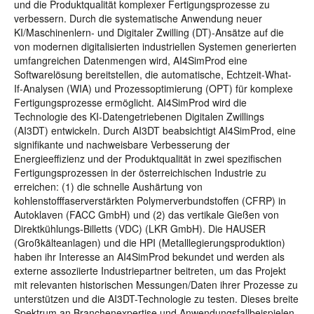
und die Produktqualität komplexer Fertigungsprozesse zu
verbessern. Durch die systematische Anwendung neuer
KI/Maschinenlern- und Digitaler Zwilling (DT)-Ansätze auf die
von modernen digitalisierten industriellen Systemen generierten
umfangreichen Datenmengen wird, AI4SimProd eine
Softwarelösung bereitstellen, die automatische, Echtzeit-What-
If-Analysen (WIA) und Prozessoptimierung (OPT) für komplexe
Fertigungsprozesse ermöglicht. AI4SimProd wird die
Technologie des KI-Datengetriebenen Digitalen Zwillings
(AI3DT) entwickeln. Durch AI3DT beabsichtigt AI4SimProd, eine
signifikante und nachweisbare Verbesserung der
Energieeffizienz und der Produktqualität in zwei spezifischen
Fertigungsprozessen in der österreichischen Industrie zu
erreichen: (1) die schnelle Aushärtung von
kohlenstofffaserverstärkten Polymerverbundstoffen (CFRP) in
Autoklaven (FACC GmbH) und (2) das vertikale Gießen von
Direktkühlungs-Billetts (VDC) (LKR GmbH). Die HAUSER
(Großkälteanlagen) und die HPI (Metalllegierungsproduktion)
haben ihr Interesse an AI4SimProd bekundet und werden als
externe assoziierte Industriepartner beitreten, um das Projekt
mit relevanten historischen Messungen/Daten ihrer Prozesse zu
unterstützen und die AI3DT-Technologie zu testen. Dieses breite
Spektrum an Branchenexpertise und Anwendungsfallbeispielen