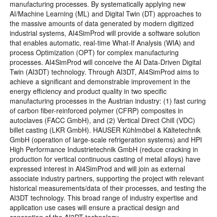
manufacturing processes. By systematically applying new
AI/Machine Learning (ML) and Digital Twin (DT) approaches to
the massive amounts of data generated by modern digitized
industrial systems, AI4SimProd will provide a software solution
that enables automatic, real-time What-If Analysis (WIA) and
process Optimization (OPT) for complex manufacturing
processes. AI4SimProd will conceive the AI Data-Driven Digital
Twin (AI3DT) technology. Through AI3DT, AI4SimProd aims to
achieve a significant and demonstrable improvement in the
energy efficiency and product quality in two specific
manufacturing processes in the Austrian industry: (1) fast curing
of carbon fiber-reinforced polymer (CFRP) composites in
autoclaves (FACC GmbH), and (2) Vertical Direct Chill (VDC)
billet casting (LKR GmbH). HAUSER Kühlmöbel & Kältetechnik
GmbH (operation of large-scale refrigeration systems) and HPI
High Performance Industrietechnik GmbH (reduce cracking in
production for vertical continuous casting of metal alloys) have
expressed interest in AI4SimProd and will join as external
associate industry partners, supporting the project with relevant
historical measurements/data of their processes, and testing the
AI3DT technology. This broad range of industry expertise and
application use cases will ensure a practical design and