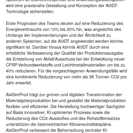
wird eine praxisnahe Gestaltung und Konzeption der AI3DT-
Technologie sicherstellen.
Erste Prognosen des Teams deuten auf eine Reduzierung des
Energieverbrauchs von 10% bis 20% hin, was angesichts des
Umfangs der Implementierungen und der Ähnlichkeit zu
anderen Systemen, auf die AI3DT angewendet werden könnte,
signifikant ist. Darüber hinaus könnte AI3DT durch eine
erhebliche Verbesserung der Qualität der Produktionsausgabe
die Entstehung von Abfall/Ausschuss bei der Entwicklung neuer
CFRP-Verbundwerkstoffe und Leichtmetallmaterialien um bis zu
40% reduzieren. Für die vorgeschlagenen Anwendungsfälle wird
eine kombinierte Reduzierung von mehr als 3K Tonnen CO2 pro
Jahr erwartet.
AI4SimProd trägt zur grünen und digitalen Transformation der
Materialgüterproduktion bei und gestaltet die Materialproduktion
flexibler und effizienter. Die Herstellung hochwertiger Sachgüter
auf Basis innovativer, KI-optimierter Prozesse sowie die
Reduzierung des CO2-Ausstoßes und des Rohstoffeinsatzes
unterstützen die österreichischen Klimaneutralitätspläne.
AI4SimProd verbessert die Beherrschung zentraler KI-