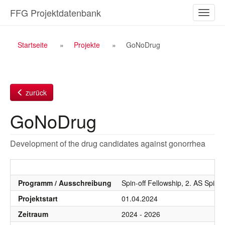
Zum
FFG Projektdatenbank
Naviga
Inhalt
ein-/a
Breadcrumb
Startseite
Projekte
GoNoDrug
Navigation
zurück
GoNoDrug
Development of the drug candidates against gonorrhea
Programm / Ausschreibung
Spin-off Fellowship, 2. AS Spin 
Projektstart
01.04.2024
Zeitraum
2024 - 2026