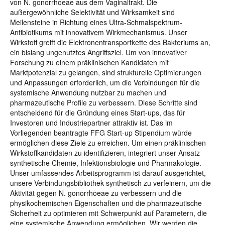
von N. gonorrhoeae aus dem Vaginaltrakt. Die
außergewöhnliche Selektivität und Wirksamkeit sind
Meilensteine in Richtung eines Ultra-Schmalspektrum-
Antibiotikums mit innovativem Wirkmechanismus. Unser
Wirkstoff greift die Elektronentransportkette des Bakteriums an,
ein bislang ungenutztes Angriffsziel. Um von innovativer
Forschung zu einem präklinischen Kandidaten mit
Marktpotenzial zu gelangen, sind strukturelle Optimierungen
und Anpassungen erforderlich, um die Verbindungen für die
systemische Anwendung nutzbar zu machen und
pharmazeutische Profile zu verbessern. Diese Schritte sind
entscheidend für die Gründung eines Start-ups, das für
Investoren und Industriepartner attraktiv ist. Das im
Vorliegenden beantragte FFG Start-up Stipendium würde
ermöglichen diese Ziele zu erreichen. Um einen präklinischen
Wirkstoffkandidaten zu identifizieren, integriert unser Ansatz
synthetische Chemie, Infektionsbiologie und Pharmakologie.
Unser umfassendes Arbeitsprogramm ist darauf ausgerichtet,
unsere Verbindungsbibliothek synthetisch zu verfeinern, um die
Aktivität gegen N. gonorrhoeae zu verbessern und die
physikochemischen Eigenschaften und die pharmazeutische
Sicherheit zu optimieren mit Schwerpunkt auf Parametern, die
eine systemische Anwendung ermöglichen. Wir werden die