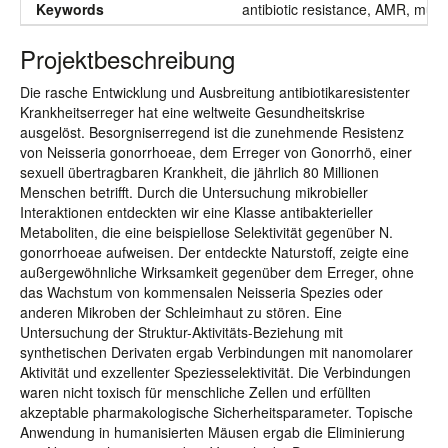
Keywords
antibiotic resistance, AMR, multi
Projektbeschreibung
Die rasche Entwicklung und Ausbreitung antibiotikaresistenter
Krankheitserreger hat eine weltweite Gesundheitskrise
ausgelöst. Besorgniserregend ist die zunehmende Resistenz
von Neisseria gonorrhoeae, dem Erreger von Gonorrhö, einer
sexuell übertragbaren Krankheit, die jährlich 80 Millionen
Menschen betrifft. Durch die Untersuchung mikrobieller
Interaktionen entdeckten wir eine Klasse antibakterieller
Metaboliten, die eine beispiellose Selektivität gegenüber N.
gonorrhoeae aufweisen. Der entdeckte Naturstoff, zeigte eine
außergewöhnliche Wirksamkeit gegenüber dem Erreger, ohne
das Wachstum von kommensalen Neisseria Spezies oder
anderen Mikroben der Schleimhaut zu stören. Eine
Untersuchung der Struktur-Aktivitäts-Beziehung mit
synthetischen Derivaten ergab Verbindungen mit nanomolarer
Aktivität und exzellenter Speziesselektivität. Die Verbindungen
waren nicht toxisch für menschliche Zellen und erfüllten
akzeptable pharmakologische Sicherheitsparameter. Topische
Anwendung in humanisierten Mäusen ergab die Eliminierung