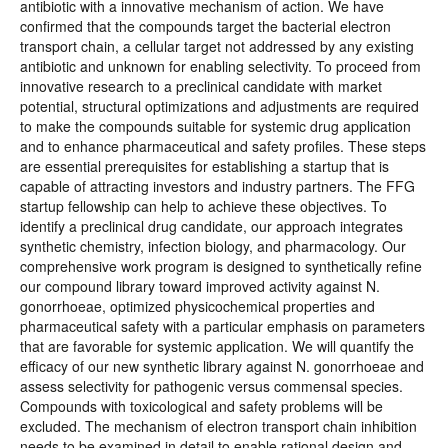
antibiotic with a innovative mechanism of action. We have
confirmed that the compounds target the bacterial electron
transport chain, a cellular target not addressed by any existing
antibiotic and unknown for enabling selectivity. To proceed from
innovative research to a preclinical candidate with market
potential, structural optimizations and adjustments are required
to make the compounds suitable for systemic drug application
and to enhance pharmaceutical and safety profiles. These steps
are essential prerequisites for establishing a startup that is
capable of attracting investors and industry partners. The FFG
startup fellowship can help to achieve these objectives. To
identify a preclinical drug candidate, our approach integrates
synthetic chemistry, infection biology, and pharmacology. Our
comprehensive work program is designed to synthetically refine
our compound library toward improved activity against N.
gonorrhoeae, optimized physicochemical properties and
pharmaceutical safety with a particular emphasis on parameters
that are favorable for systemic application. We will quantify the
efficacy of our new synthetic library against N. gonorrhoeae and
assess selectivity for pathogenic versus commensal species.
Compounds with toxicological and safety problems will be
excluded. The mechanism of electron transport chain inhibition
needs to be examined in detail to enable rational design and