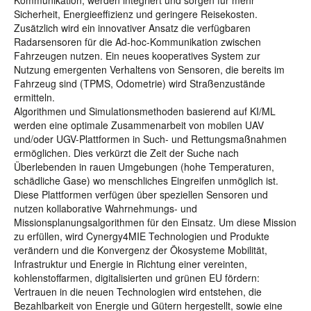
Kommunikation, werden integriert und sorgen für mehr
Sicherheit, Energieeffizienz und geringere Reisekosten.
Zusätzlich wird ein innovativer Ansatz die verfügbaren
Radarsensoren für die Ad-hoc-Kommunikation zwischen
Fahrzeugen nutzen. Ein neues kooperatives System zur
Nutzung emergenten Verhaltens von Sensoren, die bereits im
Fahrzeug sind (TPMS, Odometrie) wird Straßenzustände
ermitteln.
Algorithmen und Simulationsmethoden basierend auf KI/ML
werden eine optimale Zusammenarbeit von mobilen UAV
und/oder UGV-Plattformen in Such- und Rettungsmaßnahmen
ermöglichen. Dies verkürzt die Zeit der Suche nach
Überlebenden in rauen Umgebungen (hohe Temperaturen,
schädliche Gase) wo menschliches Eingreifen unmöglich ist.
Diese Plattformen verfügen über speziellen Sensoren und
nutzen kollaborative Wahrnehmungs- und
Missionsplanungsalgorithmen für den Einsatz. Um diese Mission
zu erfüllen, wird Cynergy4MIE Technologien und Produkte
verändern und die Konvergenz der Ökosysteme Mobilität,
Infrastruktur und Energie in Richtung einer vereinten,
kohlenstoffarmen, digitalisierten und grünen EU fördern:
Vertrauen in die neuen Technologien wird entstehen, die
Bezahlbarkeit von Energie und Gütern hergestellt, sowie eine