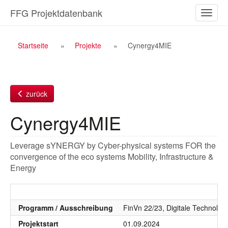
Zum
FFG Projektdatenbank
Naviga
Inhalt
ein-/a
Breadcrumb
Startseite
Projekte
Cynergy4MIE
Navigation
zurück
Cynergy4MIE
Leverage sYNERGY by Cyber-physical systems FOR the
convergence of the eco systems Mobility, Infrastructure &
Energy
Programm / Ausschreibung
FinVn 22/23, Digitale Technolog
Projektstart
01.09.2024