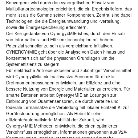
Konvergenz wird durch den synergetischen Einsatz von
Multiplikatortechnologien erleichtert, die ein Ergebnis liefern, das
mehr ist als die Summe seiner Komponenten. Zentral sind dabei
Technologien, die die Energieumwandlung und -verteilung,
sowie die Energiespeicherung erleichtern.
Der Kerngedanke von Cynergy4MIE ist es, durch den Einsatz
von Informations- und Effizienztechnologien mit hohem
Potenzial schneller zu sein als vergleichbare Initiativen.
CYNERGY4MIE geht über die Analyse von Daten hinaus und
konzentriert sich auf die physischen Grundlagen um die
Systemeffizienz zu steigern.
Für elektrische Antriebe aktueller und zukünftiger Verkehrsmittel
wird Cynergy4Mie minimalinvasive Sensoren für direkte
Drehmomentmessungen entwickeln, um Effizienz und eine
bessere Nutzung von Energie und Materialien zu erreichen. Für
smarte Batterien arbeitet Cynergy4MIE an Lösungen zur
Einbindung von Quantensensoren, die durch verteilte und
föderale Lernansätze die Verbindung mit lokaler Echtzeit-KI zur
Gerätesteuerung ermöglichen. Als Hebel für eine
effiziente/automatisierte Mobilität der Zukunft, wird
Cynergy4MIE Methoden entwickeln, die einen optimierten
Verkehrsfluss ermöglichen. Informationen gewonnen aus V2X-