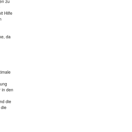
en zu
e
t Hilfe
n
ke, da
timale
lung
r in den
nd die
 die