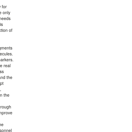
 for
e only
 needs
is
tion of
agments
lecules.
markers.
e real
ss
and the
pt
,
in the
hrough
improve
he
rsonnel