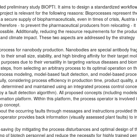
ed preliminary study BIOPTI. It aims to design a standardized workflow
 project is relevant for the following reasons: Bioprocesses represent th
 secure supply of biopharmaceuticals, even in times of crisis, Austria
 Therefore - to prevent the pharmaceutical producers from relocating - it 
ossible. Additionally, reducing the resource requirements for the produc
 and climate impact. These two aspects are addressed by the strategy
e process for nanobody production. Nanobodies are special antibody fr
 their small size, stability, and high binding affinity for their target mo
purposes due to their versatility in targeting various diseases and bio
 steps, from selecting an arbitrary process to its optimal operation on th
 process modeling, model-based fault detection, and model-based proce
ully, considering process efficiency in production time, product quality, 
 is determined and maintained using an integrated process control conce
by a fault detection algorithm). All proposed concepts (including models
tomation platform. Within this platform, the process operator is involved 
op concept.
out the occurring faults through messages and instructions provided t
operator provides back information (visually assessed plant faults) to 
-saving (by mitigating the process disturbances and optimal design of t
being of biotech personnel and reduce the necessity for highly trained pe