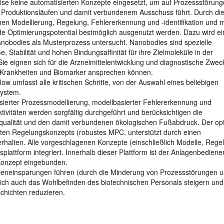
ise keine automatisierten Konzepte eingesetzt, um auf Prozessstörung
n Produktionsläufen und damit verbundenem Ausschuss führt. Durch di
n Modellierung, Regelung, Fehlererkennung und -identifikation und mi
e Optimierungspotential bestmöglich ausgenutzt werden. Dazu wird ei
anobodies als Musterprozess untersucht. Nanobodies sind spezielle
 Stabilität und hohen Bindungsaffinität für ihre Zielmoleküle in der
e eignen sich für die Arzneimittelentwicklung und diagnostische Zwec
ene Krankheiten und Biomarker ansprechen können.
 umfasst alle kritischen Schritte, von der Auswahl eines beliebigen
System.
asierter Prozessmodellierung, modellbasierter Fehlererkennung und
ivitäten werden sorgfältig durchgeführt und berücksichtigen die
ktqualität und den damit verbundenen ökologischen Fußabdruck. Der op
rten Regelungskonzepts (robustes MPC, unterstützt durch einen
halten. Alle vorgeschlagenen Konzepte (einschließlich Modelle, Rege
attform integriert. Innerhalb dieser Plattform ist der Anlagenbediene
Konzept eingebunden.
ceneinsparungen führen (durch die Minderung von Prozessstörungen u
lich auch das Wohlbefinden des biotechnischen Personals steigern und
schichten reduzieren.