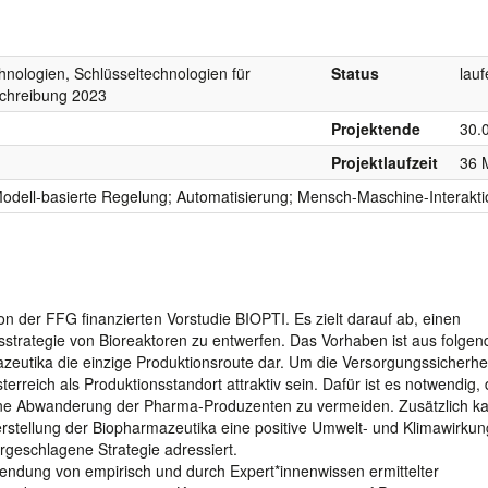
hnologien, Schlüsseltechnologien für
Status
lau
schreibung 2023
Projektende
30.
Projektlaufzeit
36 
odell-basierte Regelung; Automatisierung; Mensch-Maschine-Interakti
on der FFG finanzierten Vorstudie BIOPTI. Es zielt darauf ab, einen
sstrategie von Bioreaktoren zu entwerfen. Das Vorhaben ist aus folge
azeutika die einzige Produktionsroute dar. Um die Versorgungssicherhei
rreich als Produktionsstandort attraktiv sein. Dafür ist es notwendig, 
eine Abwanderung der Pharma-Produzenten zu vermeiden. Zusätzlich k
stellung der Biopharmazeutika eine positive Umwelt- und Klimawirkung
rgeschlagene Strategie adressiert.
endung von empirisch und durch Expert*innenwissen ermittelter