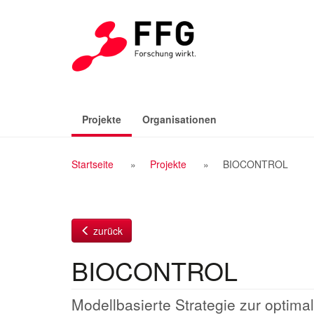
Zum
Inhalt
(aktiv)
Projekte
Organisationen
Breadcrumb
Startseite
Projekte
BIOCONTROL
Navigation
zurück
BIOCONTROL
Modellbasierte Strategie zur optima