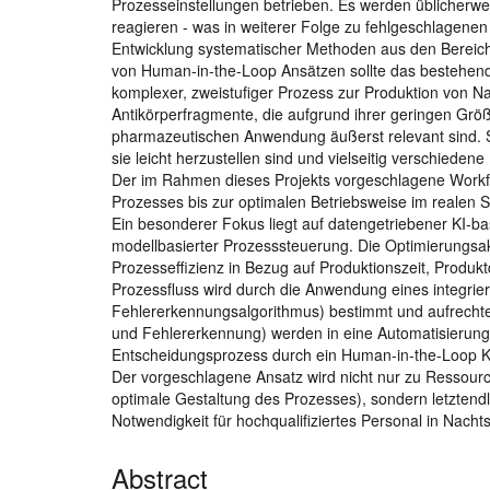
Prozesseinstellungen betrieben. Es werden üblicherwe
reagieren - was in weiterer Folge zu fehlgeschlagene
Entwicklung systematischer Methoden aus den Bereiche
von Human-in-the-Loop Ansätzen sollte das bestehend
komplexer, zweistufiger Prozess zur Produktion von N
Antikörperfragmente, die aufgrund ihrer geringen Größe,
pharmazeutischen Anwendung äußerst relevant sind. Si
sie leicht herzustellen sind und vielseitig verschied
Der im Rahmen dieses Projekts vorgeschlagene Workflow
Prozesses bis zur optimalen Betriebsweise im realen 
Ein besonderer Fokus liegt auf datengetriebener KI-b
modellbasierter Prozesssteuerung. Die Optimierungsakt
Prozesseffizienz in Bezug auf Produktionszeit, Produ
Prozessfluss wird durch die Anwendung eines integrie
Fehlererkennungsalgorithmus) bestimmt und aufrechter
und Fehlererkennung) werden in eine Automatisierungspl
Entscheidungsprozess durch ein Human-in-the-Loop 
Der vorgeschlagene Ansatz wird nicht nur zu Ressour
optimale Gestaltung des Prozesses), sondern letztend
Notwendigkeit für hochqualifiziertes Personal in Nacht
Abstract