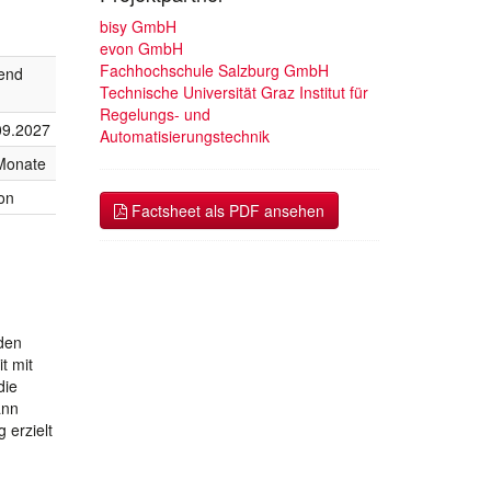
bisy GmbH
evon GmbH
Fachhochschule Salzburg GmbH
fend
Technische Universität Graz Institut für
Regelungs- und
09.2027
Automatisierungstechnik
Monate
on
Factsheet als PDF ansehen
nden
t mit
die
ann
 erzielt