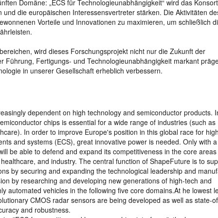
fünften Domäne: „ECS für Technologieunabhängigkeit“ wird das Konsort
und die europäischen Interessensvertreter stärken. Die Aktivitäten de
ewonnenen Vorteile und Innovationen zu maximieren, um schließlich d
hrleisten.
ereichen, wird dieses Forschungsprojekt nicht nur die Zukunft der
her Führung, Fertigungs- und Technologieunabhängigkeit markant präg
ologie in unserer Gesellschaft erheblich verbessern.
creasingly dependent on high technology and semiconductor products. I
e semiconductor chips is essential for a wide range of industries (such as
are). In order to improve Europe's position in this global race for hig
onents and systems (ECS), great innovative power is needed. Only with a
will be able to defend and expand its competitiveness in the core areas 
y, healthcare, and industry. The central function of ShapeFuture is to su
ions by securing and expanding the technological leadership and manuf
sion by researching and developing new generations of high-tech and
hly automated vehicles in the following five core domains.At he lowest le
evolutionary CMOS radar sensors are being developed as well as state-of
accuracy and robustness.