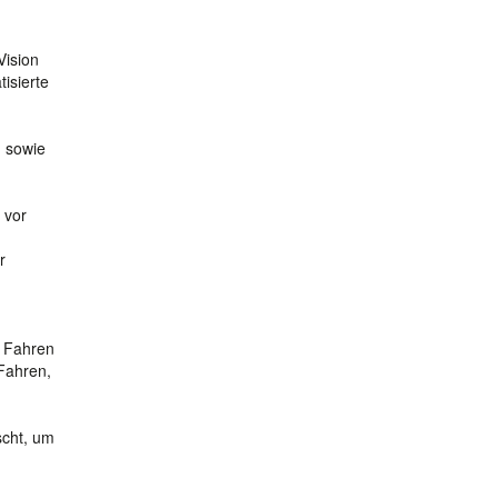
Vision
isierte
n sowie
 vor
r
n Fahren
 Fahren,
scht, um