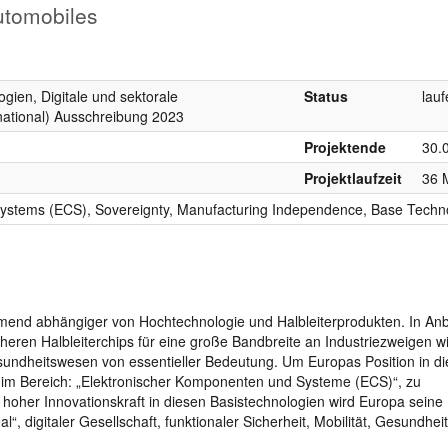
utomobiles
ogien, Digitale und sektorale
Status
lau
national) Ausschreibung 2023
Projektende
30.
Projektlaufzeit
36 
ystems (ECS), Sovereignty, Manufacturing Independence, Base Techn
hmend abhängiger von Hochtechnologie und Halbleiterprodukten. In Anb
cheren Halbleiterchips für eine große Bandbreite an Industriezweigen wi
esundheitswesen von essentieller Bedeutung. Um Europas Position in d
 im Bereich: „Elektronischer Komponenten und Systeme (ECS)“, zu
t hoher Innovationskraft in diesen Basistechnologien wird Europa seine
, digitaler Gesellschaft, funktionaler Sicherheit, Mobilität, Gesundhe