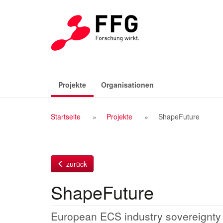
Zum
Inhalt
(aktiv)
Projekte
Organisationen
Breadcrumb
Startseite
Projekte
ShapeFuture
Navigation
zurück
ShapeFuture
European ECS industry sovereignty