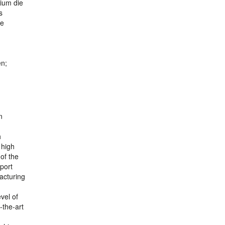
ium die
s
ie
en;
n
h
 high
of the
pport
acturing
vel of
-the-art