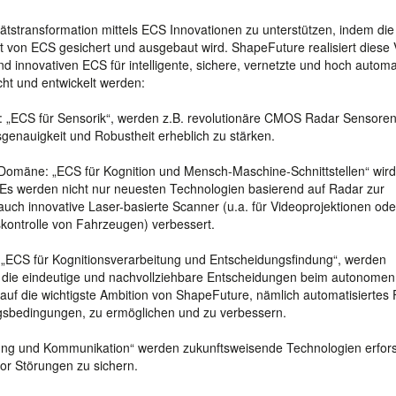
ätstransformation mittels ECS Innovationen zu unterstützen, indem die
von ECS gesichert und ausgebaut wird. ShapeFuture realisiert diese 
innovativen ECS für intelligente, sichere, vernetzte und hoch automat
ht und entwickelt werden:
e: „ECS für Sensorik“, werden z.B. revolutionäre CMOS Radar Sensore
enauigkeit und Robustheit erheblich zu stärken.
Domäne: „ECS für Kognition und Mensch-Maschine-Schnittstellen“ wird
 Es werden nicht nur neuesten Technologien basierend auf Radar zur
uch innovative Laser-basierte Scanner (u.a. für Videoprojektionen ode
skontrolle von Fahrzeugen) verbessert.
„ECS für Kognitionsverarbeitung und Entscheidungsfindung“, werden
t, die eindeutige und nachvollziehbare Entscheidungen beim autonome
h auf die wichtigste Ambition von ShapeFuture, nämlich automatisiertes
ngsbedingungen, zu ermöglichen und zu verbessern.
rung und Kommunikation“ werden zukunftsweisende Technologien erfor
r Störungen zu sichern.