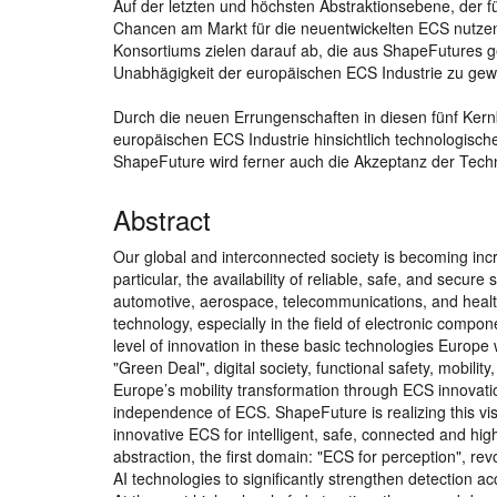
Auf der letzten und höchsten Abstraktionsebene, der 
Chancen am Markt für die neuentwickelten ECS nutzen 
Konsortiums zielen darauf ab, die aus ShapeFutures g
Unabhägigkeit der europäischen ECS Industrie zu gewä
Durch die neuen Errungenschaften in diesen fünf Kernb
europäischen ECS Industrie hinsichtlich technologisc
ShapeFuture wird ferner auch die Akzeptanz der Techn
Abstract
Our global and interconnected society is becoming in
particular, the availability of reliable, safe, and secur
automotive, aerospace, telecommunications, and healthc
technology, especially in the field of electronic comp
level of innovation in these basic technologies Europe 
"Green Deal", digital society, functional safety, mobilit
Europe’s mobility transformation through ECS innovat
independence of ECS. ShapeFuture is realizing this vi
innovative ECS for intelligent, safe, connected and hig
abstraction, the first domain: "ECS for perception", r
AI technologies to significantly strengthen detection 