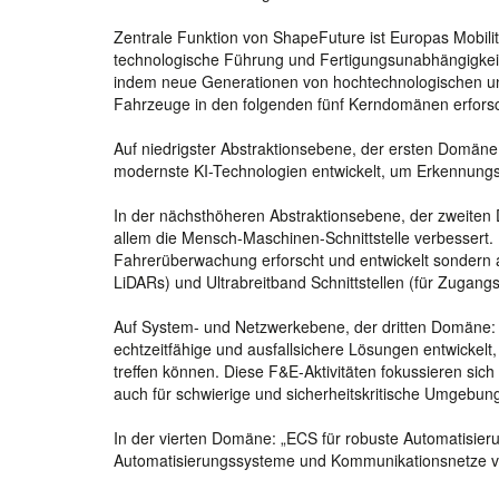
Zentrale Funktion von ShapeFuture ist Europas Mobilit
technologische Führung und Fertigungsunabhängigkeit 
indem neue Generationen von hochtechnologischen und 
Fahrzeuge in den folgenden fünf Kerndomänen erforsc
Auf niedrigster Abstraktionsebene, der ersten Domän
modernste KI-Technologien entwickelt, um Erkennungsg
In der nächsthöheren Abstraktionsebene, der zweiten 
allem die Mensch-Maschinen-Schnittstelle verbessert.
Fahrerüberwachung erforscht und entwickelt sondern a
LiDARs) und Ultrabreitband Schnittstellen (für Zugang
Auf System- und Netzwerkebene, der dritten Domäne: 
echtzeitfähige und ausfallsichere Lösungen entwickel
treffen können. Diese F&E-Aktivitäten fokussieren sic
auch für schwierige und sicherheitskritische Umgebu
In der vierten Domäne: „ECS für robuste Automatisie
Automatisierungssysteme und Kommunikationsnetze vo