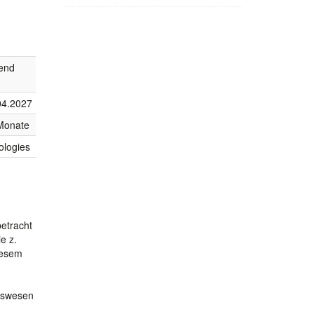
fend
04.2027
Monate
ologies
etracht
e z.
iesem
itswesen