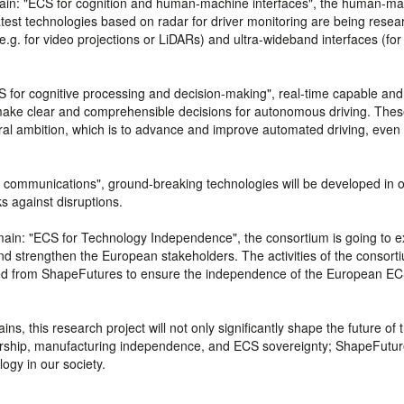
omain: "ECS for cognition and human-machine interfaces", the human-m
 latest technologies based on radar for driver monitoring are being rese
.g. for video projections or LiDARs) and ultra-wideband interfaces (for
S for cognitive processing and decision-making", real-time capable and 
 make clear and comprehensible decisions for autonomous driving. Th
ral ambition, which is to advance and improve automated driving, even 
d communications", ground-breaking technologies will be developed in o
 against disruptions.
 domain: "ECS for Technology Independence", the consortium is going to ex
nd strengthen the European stakeholders. The activities of the consort
ived from ShapeFutures to ensure the independence of the European E
, this research project will not only significantly shape the future of 
ership, manufacturing independence, and ECS sovereignty; ShapeFuture
ogy in our society.