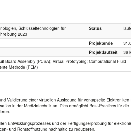
nologien, Schlüsseltechnologien für
Status
lau
chreibung 2023
Projektende
31.
Projektlaufzeit
36 
cuit Board Assembly (PCBA); Virtual Prototyping; Computational Fluid
mente Methode (FEM)
d Validierung einer virtuellen Auslegung für verkapselte Elektroniken 
tion in der Medizintechnik an. Dies ermöglicht Best-Practices für die
ieren.
ellen Entwicklungsprozesses und der Fertigungserprobung für elektroni
en- und Rohstoffnutzung nachhaltig zu reduzieren.