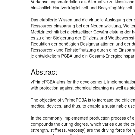
Verkapselungsmaterialien als Alternative zu klassisc
hinsichtlich Hautverträglichkeit und Recyclingfähigkeit,
Das etablierte Wissen und die virtuelle Auslegung de
Ressourceneinsparung bei der Neuentwicklung, Weite
Medizintechnik bei gleichzeitiger Gewährleistung der
es zu einer Steigerung der Effizienz und Wettbewerbs
Reduktion der benötigten Designvariationen und der 
Ressourcen- und Rohstoffnutzung durch eine Einspar
je entwickeltem PCBA und ein Gesamt-Energieeinsparu
Abstract
vPrimePCBA aims for the development, implementation a
with protection against chemical cleaning as well as ste
The objective of vPrimePCBA is to increase the efficie
medical devices, and thus, to enable a sustainable use
In the commonly implemented production process of en
compounds the curing degree, which varies due the cro
(strength, stiffness, viscosity) are the driving force f