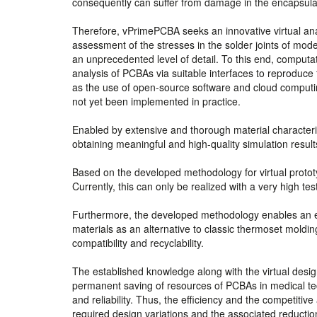
consequently can suffer from damage in the encapsula
Therefore, vPrimePCBA seeks an innovative virtual ana
assessment of the stresses in the solder joints of mode
an unprecedented level of detail. To this end, computa
analysis of PCBAs via suitable interfaces to reproduce
as the use of open-source software and cloud computing 
not yet been implemented in practice.
Enabled by extensive and thorough material characteriz
obtaining meaningful and high-quality simulation results
Based on the developed methodology for virtual prototy
Currently, this can only be realized with a very high tes
Furthermore, the developed methodology enables an effi
materials as an alternative to classic thermoset moldi
compatibility and recyclability.
The established knowledge along with the virtual desi
permanent saving of resources of PCBAs in medical tec
and reliability. Thus, the efficiency and the competiti
required design variations and the associated reductio