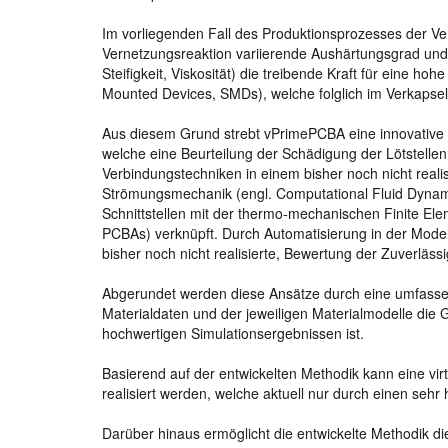
Im vorliegenden Fall des Produktionsprozesses der Ve
Vernetzungsreaktion variierende Aushärtungsgrad und 
Steifigkeit, Viskosität) die treibende Kraft für eine h
Mounted Devices, SMDs), welche folglich im Verkaps
Aus diesem Grund strebt vPrimePCBA eine innovative v
welche eine Beurteilung der Schädigung der Lötstelle
Verbindungstechniken in einem bisher noch nicht reali
Strömungsmechanik (engl. Computational Fluid Dynam
Schnittstellen mit der thermo-mechanischen Finite Ele
PCBAs) verknüpft. Durch Automatisierung in der Model
bisher noch nicht realisierte, Bewertung der Zuverläs
Abgerundet werden diese Ansätze durch eine umfassend
Materialdaten und der jeweiligen Materialmodelle die
hochwertigen Simulationsergebnissen ist.
Basierend auf der entwickelten Methodik kann eine vi
realisiert werden, welche aktuell nur durch einen sehr 
Darüber hinaus ermöglicht die entwickelte Methodik die