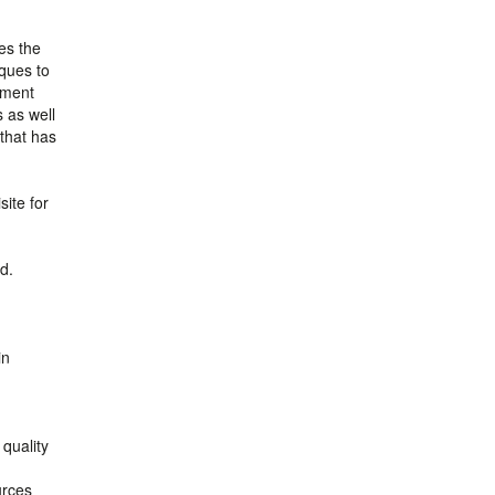
es the
iques to
ement
 as well
 that has
ite for
d.
in
quality
urces