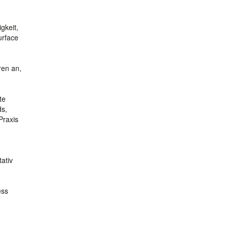
gkeit,
urface
ren an,
te
ds,
Praxis
ativ
ess