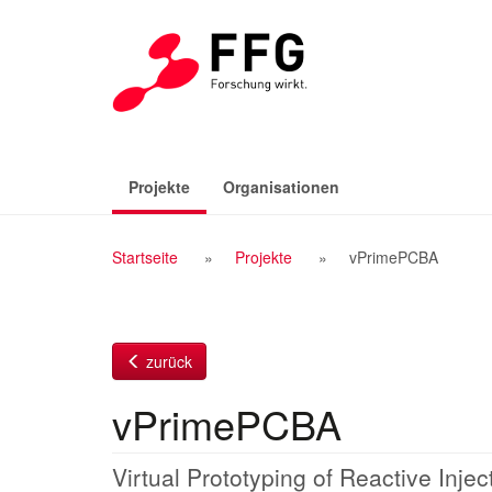
Zum
Inhalt
(aktiv)
Projekte
Organisationen
Breadcrumb
Startseite
Projekte
vPrimePCBA
Navigation
zurück
vPrimePCBA
Virtual Prototyping of Reactive Inje