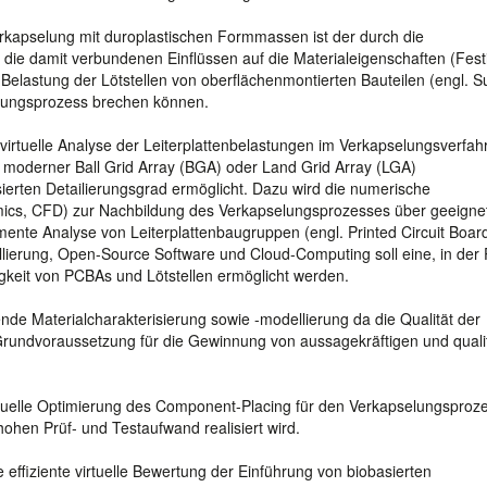
rkapselung mit duroplastischen Formmassen ist der durch die
die damit verbundenen Einflüssen auf die Materialeigenschaften (Festi
ohe Belastung der Lötstellen von oberflächenmontierten Bauteilen (engl. S
elungsprozess brechen können.
irtuelle Analyse der Leiterplattenbelastungen im Verkapselungsverfah
n moderner Ball Grid Array (BGA) oder Land Grid Array (LGA)
sierten Detailierungsgrad ermöglicht. Dazu wird die numerische
ics, CFD) zur Nachbildung des Verkapselungsprozesses über geeigne
mente Analyse von Leiterplattenbaugruppen (engl. Printed Circuit Boar
lierung, Open-Source Software und Cloud-Computing soll eine, in der 
sigkeit von PCBAs und Lötstellen ermöglicht werden.
e Materialcharakterisierung sowie -modellierung da die Qualität der
 Grundvoraussetzung für die Gewinnung von aussagekräftigen und qualit
rtuelle Optimierung des Component-Placing für den Verkapselungsproz
hohen Prüf- und Testaufwand realisiert wird.
 effiziente virtuelle Bewertung der Einführung von biobasierten