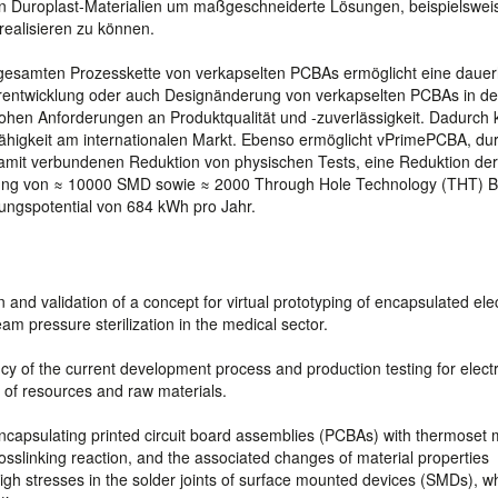
hen Duroplast-Materialien um maßgeschneiderte Lösungen, beispielswei
 realisieren zu können.
r gesamten Prozesskette von verkapselten PCBAs ermöglicht eine dauer
rentwicklung oder auch Designänderung von verkapselten PCBAs in de
 hohen Anforderungen an Produktqualität und -zuverlässigkeit. Dadurch
fähigkeit am internationalen Markt. Ebenso ermöglicht vPrimePCBA, du
damit verbundenen Reduktion von physischen Tests, eine Reduktion der
ung von ≈ 10000 SMD sowie ≈ 2000 Through Hole Technology (THT) B
ngspotential von 684 kWh pro Jahr.
nd validation of a concept for virtual prototyping of encapsulated ele
am pressure sterilization in the medical sector.
ncy of the current development process and production testing for elect
 of resources and raw materials.
capsulating printed circuit board assemblies (PCBAs) with thermoset 
sslinking reaction, and the associated changes of material properties
or high stresses in the solder joints of surface mounted devices (SMDs), w