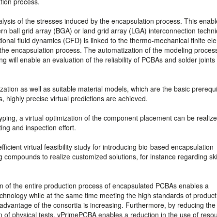
tion process.
lysis of the stresses induced by the encapsulation process. This enabl
rn ball grid array (BGA) or land grid array (LGA) interconnection techn
tional fluid dynamics (CFD) is linked to the thermo-mechanical finite el
 the encapsulation process. The automatization of the modeling process
will enable an evaluation of the reliability of PCBAs and solder joints
ation as well as suitable material models, which are the basic prerequis
, highly precise virtual predictions are achieved.
ping, a virtual optimization of the component placement can be realize
ting and inspection effort.
cient virtual feasibility study for introducing bio-based encapsulation
ng compounds to realize customized solutions, for instance regarding sk
gn of the entire production process of encapsulated PCBAs enables a
hnology while at the same time meeting the high standards of product 
ve advantage of the consortia is increasing. Furthermore, by reducing the
n of physical tests, vPrimePCBA enables a reduction in the use of reso