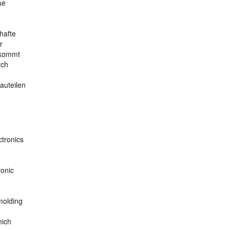
se
hafte
r
 kommt
rch
auteilen
ctronics
ronic
molding
hich