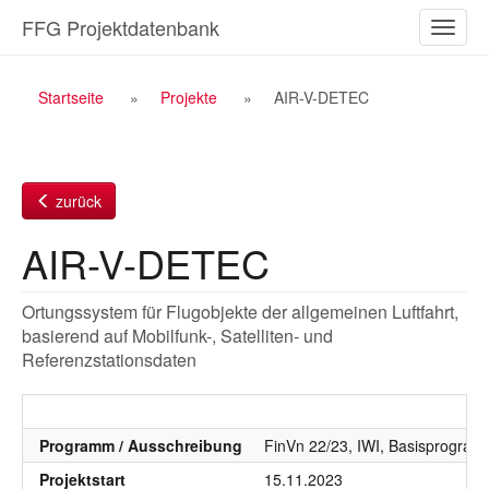
Zum
FFG Projektdatenbank
Naviga
Inhalt
ein-/a
Breadcrumb
Startseite
Projekte
AIR-V-DETEC
Navigation
zurück
AIR-V-DETEC
Ortungssystem für Flugobjekte der allgemeinen Luftfahrt,
basierend auf Mobilfunk-, Satelliten- und
Referenzstationsdaten
Programm / Ausschreibung
FinVn 22/23, IWI, Basisprogra
Projektstart
15.11.2023