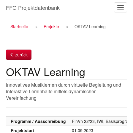
Zum
FFG Projektdatenbank
Naviga
Inhalt
ein-/a
Breadcrumb
Startseite
Projekte
OKTAV Learning
Navigation
zurück
OKTAV Learning
Innovatives Musiklernen durch virtuelle Begleitung und
interaktive Lerninhalte mittels dynamischer
Vereinfachung
Programm / Ausschreibung
FinVn 22/23, IWI, Basisprogra
Projektstart
01.09.2023