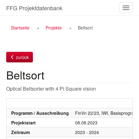
Zum
FFG Projektdatenbank
Naviga
Inhalt
ein-/a
Breadcrumb
Startseite
Projekte
Beltsort
Navigation
zurück
Beltsort
Optical Beltsorter with 4 Pi Square vision
Programm / Ausschreibung
FinVn 22/23, IWI, Basisprogra
Projektstart
08.08.2023
Zeitraum
2023 - 2024