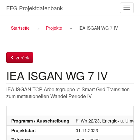
Zum
FFG Projektdatenbank
Naviga
Inhalt
ein-/a
Breadcrumb
Startseite
Projekte
IEA ISGAN WG 7 IV
Navigation
zurück
IEA ISGAN WG 7 IV
IEA ISGAN TCP Arbeitsgruppe 7: Smart Grid Trainsition -
zum institutionellen Wandel Periode IV
Programm / Ausschreibung
FinVn 22/23, Energie- u. Umwel
Projektstart
01.11.2023