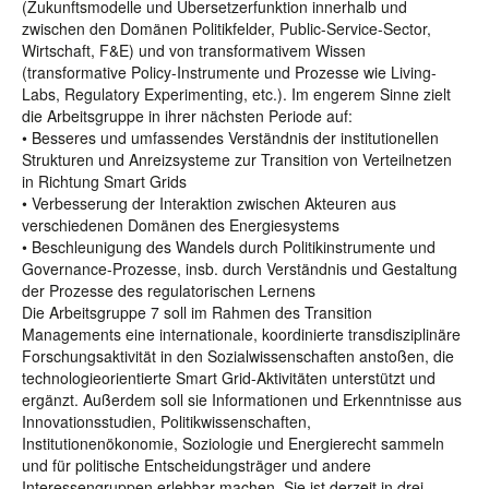
(Zukunftsmodelle und Übersetzerfunktion innerhalb und
zwischen den Domänen Politikfelder, Public-Service-Sector,
Wirtschaft, F&E) und von transformativem Wissen
(transformative Policy-Instrumente und Prozesse wie Living-
Labs, Regulatory Experimenting, etc.). Im engerem Sinne zielt
die Arbeitsgruppe in ihrer nächsten Periode auf:
• Besseres und umfassendes Verständnis der institutionellen
Strukturen und Anreizsysteme zur Transition von Verteilnetzen
in Richtung Smart Grids
• Verbesserung der Interaktion zwischen Akteuren aus
verschiedenen Domänen des Energiesystems
• Beschleunigung des Wandels durch Politikinstrumente und
Governance-Prozesse, insb. durch Verständnis und Gestaltung
der Prozesse des regulatorischen Lernens
Die Arbeitsgruppe 7 soll im Rahmen des Transition
Managements eine internationale, koordinierte transdisziplinäre
Forschungsaktivität in den Sozialwissenschaften anstoßen, die
technologieorientierte Smart Grid-Aktivitäten unterstützt und
ergänzt. Außerdem soll sie Informationen und Erkenntnisse aus
Innovationsstudien, Politikwissenschaften,
Institutionenökonomie, Soziologie und Energierecht sammeln
und für politische Entscheidungsträger und andere
Interessengruppen erlebbar machen. Sie ist derzeit in drei