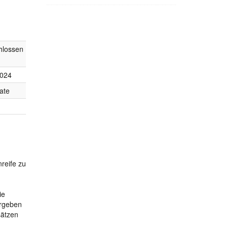
hlossen
2024
ate
reife zu
ie
ergeben
sätzen