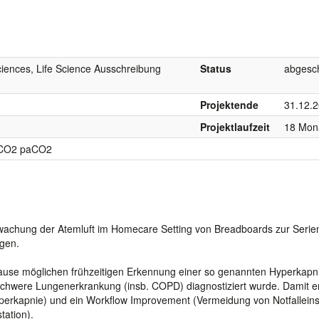
ciences, Life Science Ausschreibung
Status
abgesc
Projektende
31.12.
Projektlaufzeit
18 Mon
tCO2 paCO2
wachung der Atemluft im Homecare Setting von Breadboards zur Serien
ngen.
 Hause möglichen frühzeitigen Erkennung einer so genannten Hyperkapn
 schwere Lungenerkrankung (insb. COPD) diagnostiziert wurde. Damit 
yperkapnie) und ein Workflow Improvement (Vermeidung von Notfallein
tation).