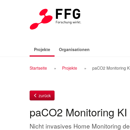
Zum
Inhalt
(aktiv)
Projekte
Organisationen
Breadcrumb
Startseite
Projekte
paCO2 Monitoring K
Navigation
zurück
paCO2 Monitoring KI
Nicht invasives Home Monitoring d