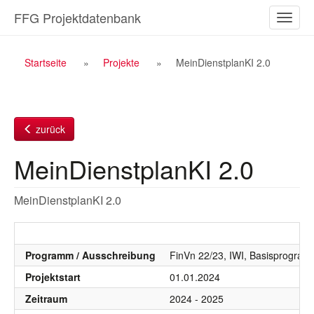
Zum
FFG Projektdatenbank
Naviga
Inhalt
ein-/a
Breadcrumb
Startseite
Projekte
MeinDienstplanKI 2.0
Navigation
zurück
MeinDienstplanKI 2.0
MeinDienstplanKI 2.0
Programm / Ausschreibung
FinVn 22/23, IWI, Basisprogra
Projektstart
01.01.2024
Zeitraum
2024 - 2025