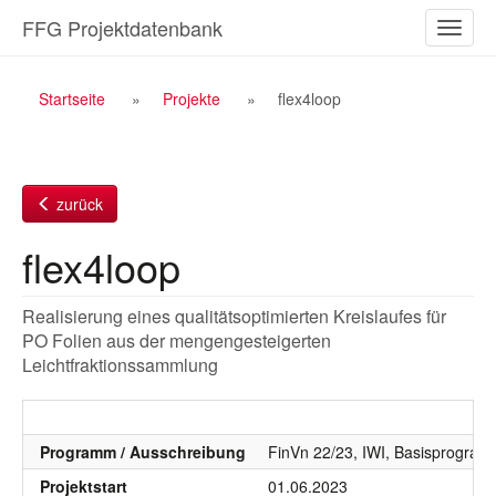
Zum
FFG Projektdatenbank
Naviga
Inhalt
ein-/a
Breadcrumb
Startseite
Projekte
flex4loop
Navigation
zurück
flex4loop
Realisierung eines qualitätsoptimierten Kreislaufes für
PO Folien aus der mengengesteigerten
Leichtfraktionssammlung
Programm / Ausschreibung
FinVn 22/23, IWI, Basisprogra
Projektstart
01.06.2023