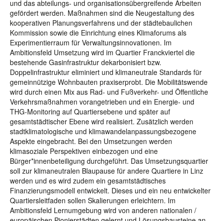
und das abteilungs- und organisationsübergreifende Arbeiten
gefördert werden. Maßnahmen sind die Neugestaltung des
kooperativen Planungsverfahrens und der städtebaulichen
Kommission sowie die Einrichtung eines Klimaforums als
Experimentierraum für Verwaltungsinnovationen. Im
Ambitionsfeld Umsetzung wird im Quartier Franckviertel die
bestehende Gasinfrastruktur dekarbonisiert bzw.
Doppelinfrastruktur eliminiert und klimaneutrale Standards für
gemeinnützige Wohnbauten praxiserprobt. Die Mobilitätswende
wird durch einen Mix aus Rad- und Fußverkehr- und Öffentliche
Verkehrsmaßnahmen vorangetrieben und ein Energie- und
THG-Monitoring auf Quartiersebene und später auf
gesamtstädtischer Ebene wird realisiert. Zusätzlich werden
stadtklimatologische und klimawandelanpassungsbezogene
Aspekte eingebracht. Bei den Umsetzungen werden
klimasoziale Perspektiven einbezogen und eine
Bürger*innenbeteiligung durchgeführt. Das Umsetzungsquartier
soll zur klimaneutralen Blaupause für andere Quartiere in Linz
werden und es wird zudem ein gesamtstädtisches
Finanzierungsmodell entwickelt. Dieses und ein neu entwickelter
Quartiersleitfaden sollen Skalierungen erleichtern. Im
Ambitionsfeld Lernumgebung wird von anderen nationalen /
europäischen Pionierstädten gelernt und Lösungsbausteine an