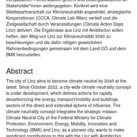
Stakeholder*innen weitergegeben. Konkret wird eine
Städtepartnerschaft zur Klimaneutralität angestrebt, strategische
Kooperationen (CCCA, Climate Lab Wien) vertieft und die
Zivilgesellschaft durch Veranstaltungen (Climate Action Days
Linz) aktiviert. Die Ergebnisse aus Linz mit Ambitio3xn sollen
helfen, den Weg von Linz zur Klimaneutralität 2040 zu
beschleunigen und die dafür nötigen gesetzlichen
Rahmenbedingungen gemeinsam mit dem Land OÖ und dem
BMK herzustellen.
Abstract
The city of Linz aims to become climate neutral by 2040 at the
latest. Since October 2022, a city-wide climate neutrality concept
is under development, which defines actions for rapidly
decarbonizing the energy, transport/mobility and buildings
sectors of the direct and extended sphere of influence. The
climate neutrality concept integrates the strategic mission
Climate Neutral City of the Federal Ministry for Climate
Protection, Environment, Energy, Mobility, Innovation and
Technology (BMK) and Linz, as a pioneer city, wants to make
significant contributions to this with the Linz with Ambitio3xn