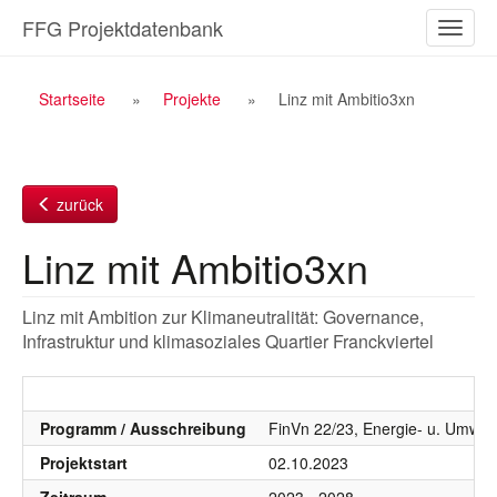
Zum
FFG Projektdatenbank
Naviga
Inhalt
ein-/a
Breadcrumb
Startseite
Projekte
Linz mit Ambitio3xn
Navigation
zurück
Linz mit Ambitio3xn
Linz mit Ambition zur Klimaneutralität: Governance,
Infrastruktur und klimasoziales Quartier Franckviertel
Programm / Ausschreibung
FinVn 22/23, Energie- u. Umwelt
Projektstart
02.10.2023