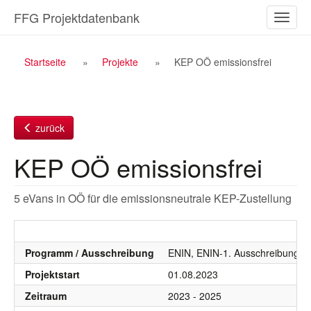
Zum
FFG Projektdatenbank
Naviga
Inhalt
ein-/a
Breadcrumb
Startseite
Projekte
KEP OÖ emissionsfrei
Navigation
zurück
KEP OÖ emissionsfrei
5 eVans in OÖ für die emissionsneutrale KEP-Zustellung
Programm / Ausschreibung
ENIN, ENIN-1. Ausschreibung
Projektstart
01.08.2023
Zeitraum
2023 - 2025