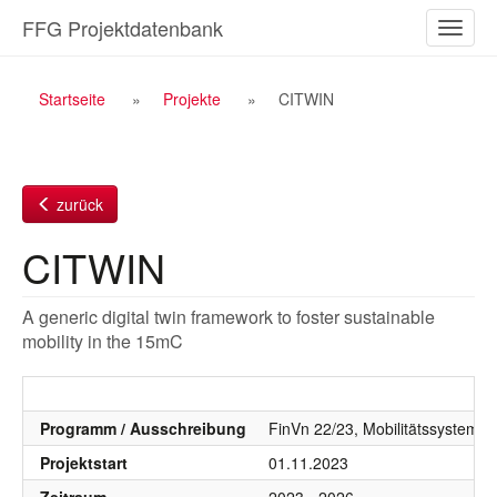
Zum
FFG Projektdatenbank
Naviga
Inhalt
ein-/a
Breadcrumb
Startseite
Projekte
CITWIN
Navigation
zurück
CITWIN
A generic digital twin framework to foster sustainable
mobility in the 15mC
Programm / Ausschreibung
FinVn 22/23, Mobilitätssystem, 
Projektstart
01.11.2023