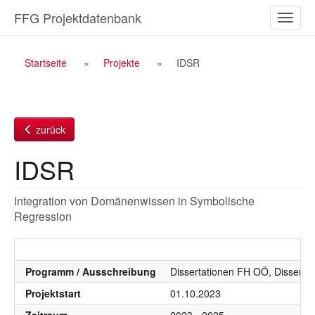
Zum
FFG Projektdatenbank
Naviga
Inhalt
ein-/a
Breadcrumb
Startseite
Projekte
IDSR
Navigation
zurück
IDSR
Integration von Domänenwissen in Symbolische
Regression
Programm / Ausschreibung
Dissertationen FH OÖ, Dissert
Projektstart
01.10.2023