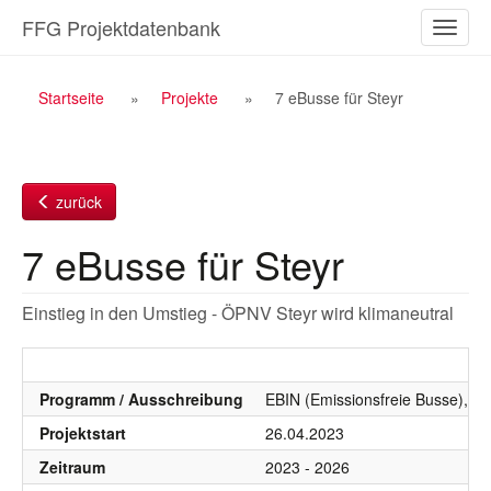
Zum
FFG Projektdatenbank
Naviga
Inhalt
ein-/a
Breadcrumb
Startseite
Projekte
7 eBusse für Steyr
Navigation
zurück
7 eBusse für Steyr
Einstieg in den Umstieg - ÖPNV Steyr wird klimaneutral
Programm / Ausschreibung
EBIN (Emissionsfreie Busse), E
Projektstart
26.04.2023
Zeitraum
2023 - 2026