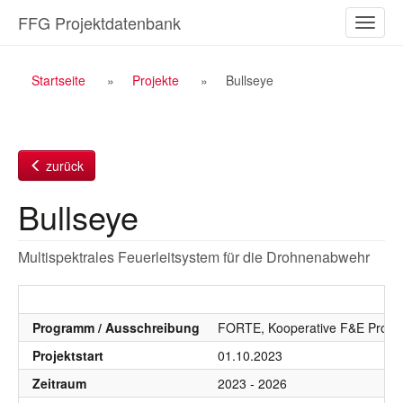
Zum
FFG Projektdatenbank
Naviga
Inhalt
ein-/a
Breadcrumb
Startseite
Projekte
Bullseye
Navigation
zurück
Bullseye
Multispektrales Feuerleitsystem für die Drohnenabwehr
Programm / Ausschreibung
FORTE, Kooperative F&E Proje
Projektstart
01.10.2023
Zeitraum
2023 - 2026