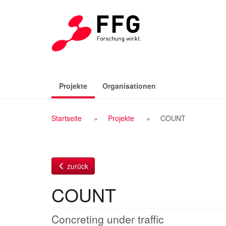
Zum
Inhalt
(aktiv)
Projekte
Organisationen
Breadcrumb
Startseite
Projekte
COUNT
Navigation
zurück
COUNT
Concreting under traffic