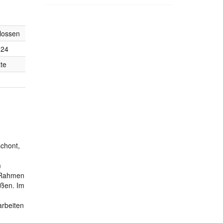
lossen
024
te
chont,
m
m Rahmen
aßen. Im
arbeiten