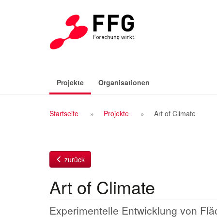
Zum
Inhalt
(aktiv)
Projekte
Organisationen
Breadcrumb
Startseite
Projekte
Art of Climate
Navigation
zurück
Art of Climate
Experimentelle Entwicklung von Flä