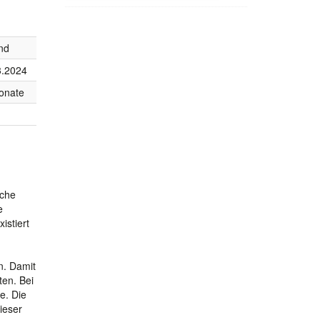
nd
3.2024
onate
iche
e
istiert
n. Damit
ten. Bei
e. Die
ieser