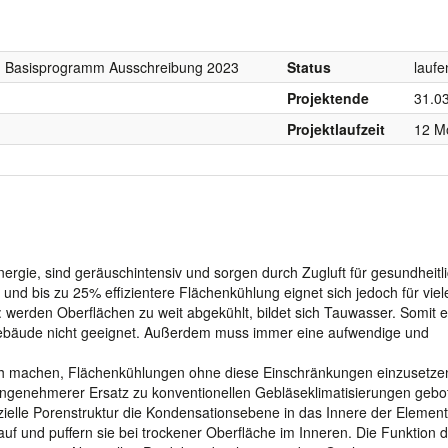
I, Basisprogramm Ausschreibung 2023
Status
laufe
Projektende
31.0
Projektlaufzeit
12 M
nergie, sind geräuschintensiv und sorgen durch Zugluft für gesundheitl
und bis zu 25% effizientere Flächenkühlung eignet sich jedoch für viel
erden Oberflächen zu weit abgekühlt, bildet sich Tauwasser. Somit ex
le Gebäude nicht geeignet. Außerdem muss immer eine aufwendige und
lich machen, Flächenkühlungen ohne diese Einschränkungen einzusetze
nd angenehmerer Ersatz zu konventionellen Gebläseklimatisierungen gebo
zielle Porenstruktur die Kondensationsebene in das Innere der Element
uf und puffern sie bei trockener Oberfläche im Inneren. Die Funktion d