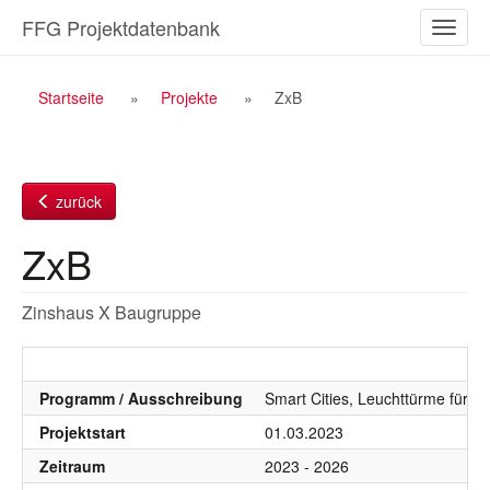
Zum
FFG Projektdatenbank
Naviga
Inhalt
ein-/a
Breadcrumb
Startseite
Projekte
ZxB
Navigation
zurück
ZxB
Zinshaus X Baugruppe
Programm / Ausschreibung
Smart Cities, Leuchttürme für re
Projektstart
01.03.2023
Zeitraum
2023 - 2026