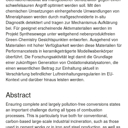
schwefelsauren Angriff optimiert werden soll. Mit den
chemischen Umsetzungen einhergehende Umwandlungen von
Mineralphasen werden durch maßgeschneiderte in-situ
Diagnostik detektiert und tragen zur Mechanismus-Aufklärung
bei. Für geeignet erscheinende Aktivmaterialien werden im
Projekt Synthesewege unter weitgehend nebenproduktfreien
Green-Chemistry Gesichtspunkten entworfen. Ausgehend von
Materialien mit hoher Verfügbarkeit werden diese Materialien für
Performancetests in keramikgeträgerte Modellwabenkörper
überführt. Die Forschungsaktivität legt damit die Grundlage
einer zukünftigen Generation von Oxidationskatalysatoren, die
einen wesentlichen Beitrag zur Einhaltung aktuell in
Verschärfung befindlicher Luftreinhaltungsregularien im EU-
Kontext und darüber hinaus leisten werden.
Abstract
Ensuring complete and largely pollution-free conversions states
an important challenge during all types of combustion
processes. This is particularly true both for conventional,
carbon-based large-scale industrial incineration, such as those
used in cement works or in iron and steel production, as well as