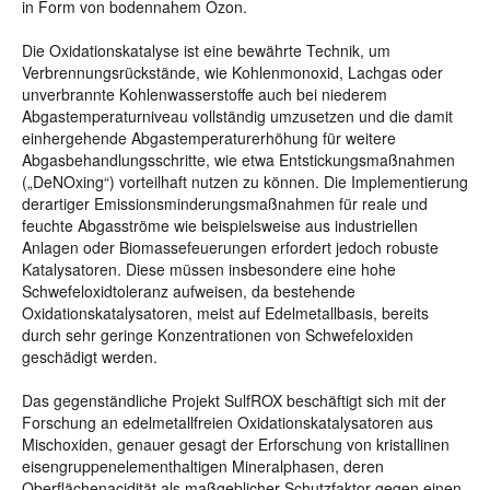
in Form von bodennahem Ozon.
Die Oxidationskatalyse ist eine bewährte Technik, um
Verbrennungsrückstände, wie Kohlenmonoxid, Lachgas oder
unverbrannte Kohlenwasserstoffe auch bei niederem
Abgastemperaturniveau vollständig umzusetzen und die damit
einhergehende Abgastemperaturerhöhung für weitere
Abgasbehandlungsschritte, wie etwa Entstickungsmaßnahmen
(„DeNOxing“) vorteilhaft nutzen zu können. Die Implementierung
derartiger Emissionsminderungsmaßnahmen für reale und
feuchte Abgasströme wie beispielsweise aus industriellen
Anlagen oder Biomassefeuerungen erfordert jedoch robuste
Katalysatoren. Diese müssen insbesondere eine hohe
Schwefeloxidtoleranz aufweisen, da bestehende
Oxidationskatalysatoren, meist auf Edelmetallbasis, bereits
durch sehr geringe Konzentrationen von Schwefeloxiden
geschädigt werden.
Das gegenständliche Projekt SulfROX beschäftigt sich mit der
Forschung an edelmetallfreien Oxidationskatalysatoren aus
Mischoxiden, genauer gesagt der Erforschung von kristallinen
eisengruppenelementhaltigen Mineralphasen, deren
Oberflächenacidität als maßgeblicher Schutzfaktor gegen einen