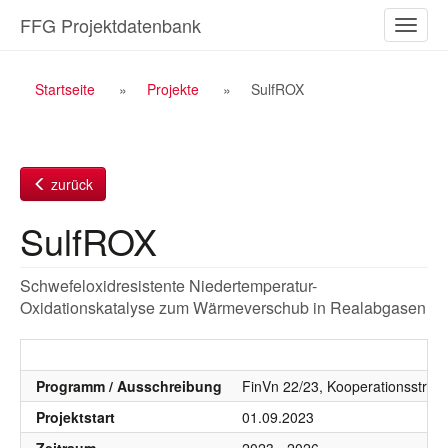
Zum
FFG Projektdatenbank
Naviga
Inhalt
ein-/a
Breadcrumb
Startseite
Projekte
SulfROX
Navigation
zurück
SulfROX
Schwefeloxidresistente Niedertemperatur-
Oxidationskatalyse zum Wärmeverschub in Realabgasen
Programm / Ausschreibung
FinVn 22/23, Kooperationsstruk
Projektstart
01.09.2023