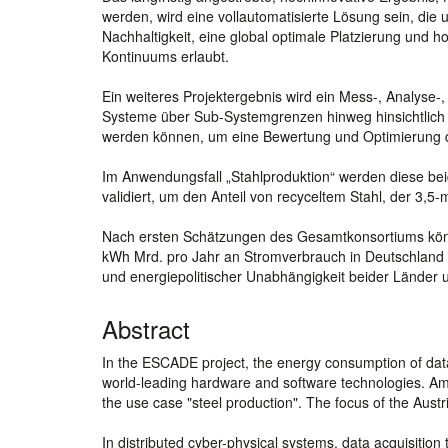
werden, wird eine vollautomatisierte Lösung sein, die 
Nachhaltigkeit, eine global optimale Platzierung un
Kontinuums erlaubt.
Ein weiteres Projektergebnis wird ein Mess-, Analyse-
Systeme über Sub-Systemgrenzen hinweg hinsichtlich 
werden können, um eine Bewertung und Optimierung d
Im Anwendungsfall „Stahlproduktion“ werden diese bei
validiert, um den Anteil von recyceltem Stahl, der 3,5
Nach ersten Schätzungen des Gesamtkonsortiums könn
kWh Mrd. pro Jahr an Stromverbrauch in Deutschland b
und energiepolitischer Unabhängigkeit beider Länder 
Abstract
In the ESCADE project, the energy consumption of data 
world-leading hardware and software technologies. Amon
the use case "steel production". The focus of the Austria
In distributed cyber-physical systems, data acquisition