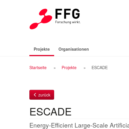
Zum
Inhalt
(aktiv)
Projekte
Organisationen
Breadcrumb
Startseite
Projekte
ESCADE
Navigation
zurück
ESCADE
Energy-Efficient Large-Scale Artifici