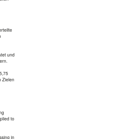
rteilte
n
stet und
ern.
5,75
n Zielen
ing
plied to
ssing in