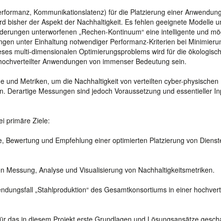
rformanz, Kommunikationslatenz) für die Platzierung einer Anwendun
 bisher der Aspekt der Nachhaltigkeit. Es fehlen geeignete Modelle u
änderungen unterworfenen „Rechen-Kontinuum“ eine intelligente und mög
ngen unter Einhaltung notwendiger Performanz-Kriterien bei Minimieru
ses multi-dimensionalen Optimierungsproblems wird für die ökologisch
er hochverteilter Anwendungen von immenser Bedeutung sein.
nd Metriken, um die Nachhaltigkeit von verteilten cyber-physischen
Derartige Messungen sind jedoch Voraussetzung und essentieller Inp
i primäre Ziele:
se, Bewertung und Empfehlung einer optimierten Platzierung von Diens
en Messung, Analyse und Visualisierung von Nachhaltigkeitsmetriken.
ndungsfall „Stahlproduktion“ des Gesamtkonsortiums in einer hochvert
 für das in diesem Projekt erste Grundlagen und Lösungsansätze gesch