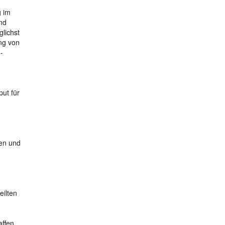
g im
nd
lichst
ng von
-
ut für
ten und
eilten
affen