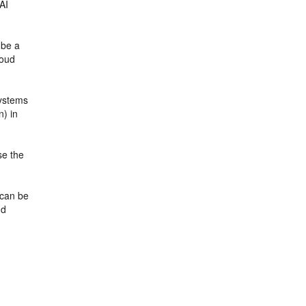
AI
 be a
loud
systems
n) in
se the
 can be
nd