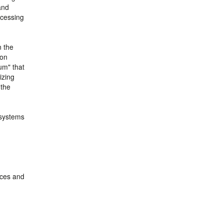
and
ocessing
n the
ion
um" that
izing
 the
 systems
ices and