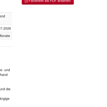
Factsheet als PDF ansehen
fend
07.2026
Monate
re- und
nhand
und die
ängige