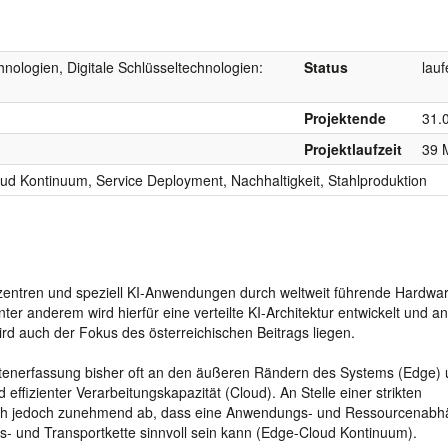
hnologien, Digitale Schlüsseltechnologien:
Status
lau
Projektende
31.
Projektlaufzeit
39 
d Kontinuum, Service Deployment, Nachhaltigkeit, Stahlproduktion
zentren und speziell KI-Anwendungen durch weltweit führende Hardwa
er anderem wird hierfür eine verteilte KI-Architektur entwickelt und a
ird auch der Fokus des österreichischen Beitrags liegen.
Datenerfassung bisher oft an den äußeren Rändern des Systems (Edge) 
effizienter Verarbeitungskapazität (Cloud). An Stelle einer strikten
ich jedoch zunehmend ab, dass eine Anwendungs- und Ressourcenabh
- und Transportkette sinnvoll sein kann (Edge-Cloud Kontinuum).