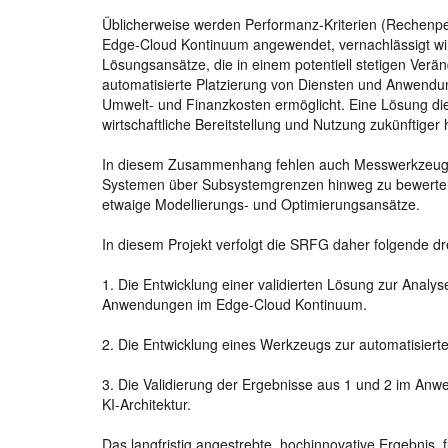
Üblicherweise werden Performanz-Kriterien (Rechenpe
Edge-Cloud Kontinuum angewendet, vernachlässigt wird
Lösungsansätze, die in einem potentiell stetigen Ver
automatisierte Platzierung von Diensten und Anwendu
Umwelt- und Finanzkosten ermöglicht. Eine Lösung die
wirtschaftliche Bereitstellung und Nutzung zukünftig
In diesem Zusammenhang fehlen auch Messwerkzeuge u
Systemen über Subsystemgrenzen hinweg zu bewerten. 
etwaige Modellierungs- und Optimierungsansätze.
In diesem Projekt verfolgt die SRFG daher folgende dre
1. Die Entwicklung einer validierten Lösung zur Analy
Anwendungen im Edge-Cloud Kontinuum.
2. Die Entwicklung eines Werkzeugs zur automatisiert
3. Die Validierung der Ergebnisse aus 1 und 2 im Anwe
KI-Architektur.
Das langfristig angestrebte, hochinnovative Ergebnis,