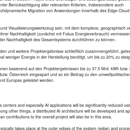
unter Berücksichtigung aller relevanten Kriterien, insbesondere auch
d hochdynamische Migration von Anwendungen innerhalb des Edge-Cloud
, und Visualisierungswerkzeug sein, mit dem komplexe, geographisch ve
ihrer Nachhaltigkeit (zunächst mit Fokus Energieverbrauch) vermesse
er Nachhaltigkeit des Gesamtsystems durchführen zu können.
den und weitere Projektergebnisse schließlich zusammengeführt, gete
-mal weniger Energie in der Herstellung benötigt, um bis zu 20% zu steig
en basierend auf den Projektergebnissen bis zu 37,5 Mrd. kWh bzw. 
zw. Österreich eingespart und so ein Beitrag zu den umweltpolitische
und Europas geleistet werden.
centers and especially AI applications will be significantly reduced us
g other things, a distributed AI architecture will be developed and ap
n contributions to the overall project will also be in this area.
 typically takes place at the outer edges of the system (edge) and proce