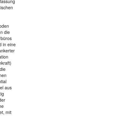
rfassung
nischen
hoden
n die
rbüros
 in eine
ankerter
ation
kraft)
die
onen
tial
el aus
ig
der
he
t, mit