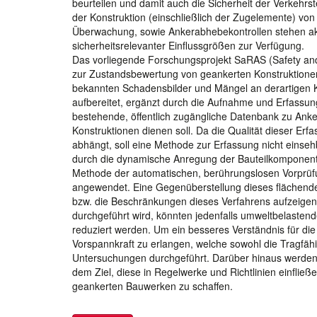
beurteilen und damit auch die Sicherheit der Verkehrs
der Konstruktion (einschließlich der Zugelemente) vo
Überwachung, sowie Ankerabhebekontrollen stehen ak
sicherheitsrelevanter Einflussgrößen zur Verfügung.
Das vorliegende Forschungsprojekt SaRAS (Safety and
zur Zustandsbewertung von geankerten Konstruktionen 
bekannten Schadensbilder und Mängel an derartigen 
aufbereitet, ergänzt durch die Aufnahme und Erfassun
bestehende, öffentlich zugängliche Datenbank zu Anke
Konstruktionen dienen soll. Da die Qualität dieser E
abhängt, soll eine Methode zur Erfassung nicht einseh
durch die dynamische Anregung der Bauteilkomponente
Methode der automatischen, berührungslosen Vorprüf
angewendet. Eine Gegenüberstellung dieses flächendec
bzw. die Beschränkungen dieses Verfahrens aufzeigen
durchgeführt wird, könnten jedenfalls umweltbelasten
reduziert werden. Um ein besseres Verständnis für di
Vorspannkraft zu erlangen, welche sowohl die Tragfähi
Untersuchungen durchgeführt. Darüber hinaus werden 
dem Ziel, diese in Regelwerke und Richtlinien einflie
geankerten Bauwerken zu schaffen.