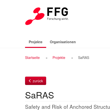
Zum
Inhalt
(aktiv)
Projekte
Organisationen
Breadcrumb
Startseite
Projekte
SaRAS
Navigation
zurück
SaRAS
Safety and Risk of Anchored Struct