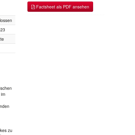
Factsheet als PDF ansehen
lossen
023
te
ischen
 im
enden
rkes zu