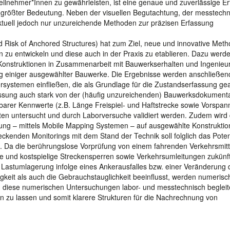
teilnehmer*Innen zu gewährleisten, ist eine genaue und zuverlässige E
n größter Bedeutung. Neben der visuellen Begutachtung, der messtech
tuell jedoch nur unzureichende Methoden zur präzisen Erfassung
 Risk of Anchored Structures) hat zum Ziel, neue und innovative Met
zu entwickeln und diese auch in der Praxis zu etablieren. Dazu werde
Konstruktionen in Zusammenarbeit mit Bauwerkserhalten und Ingenieu
g einiger ausgewählter Bauwerke. Die Ergebnisse werden anschließend
rsystemen einfließen, die als Grundlage für die Zustandserfassung ge
rfassung auch stark von der (häufig unzureichenden) Bauwerksdokument
barer Kennwerte (z.B. Länge Freispiel- und Haftstrecke sowie Vorspann
n untersucht und durch Laborversuche validiert werden. Zudem wird 
ung – mittels Mobile Mapping Systemen – auf ausgewählte Konstrukti
kenden Monitorings mit dem Stand der Technik soll folglich das Poten
. Da die berührungslose Vorprüfung von einem fahrenden Verkehrsmitt
de und kostspielige Streckensperren sowie Verkehrsumleitungen zukünft
e Lastumlagerung infolge eines Ankerausfalles bzw. einer Veränderung 
gkeit als auch die Gebrauchstauglichkeit beeinflusst, werden numerisc
diese numerischen Untersuchungen labor- und messtechnisch begleite
ßen zu lassen und somit klarere Strukturen für die Nachrechnung von