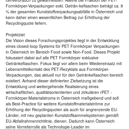
cenverbrauch zu gewährleisten. Alleine die Fraktion der PET-
Formkörper-Verpackungen exkl. Geträn-keflaschen beträgt ca. 8
% der gesamten Kunststoffverpackungsabfälle in Österreich und
kann daher einen wesentlichen Beitrag zur Erhöhung der
Recyclingquote liefern.
Projektziel:
Die Vision dieses Forschungsprojektes liegt in der Entwicklung
eines closed-loop Systems für PET Formkörper Verpackungen
in Österreich im Bereich Food sowie Non-Food. Dieses Projekt
fokussiert dabei auf alle PET Formkörper exklusive
Getränkeflaschen. Fokus liegt vor allem beim Wiedereinsatz mit
Lebensmittelkontakt des PET-Rezyklats aus Formkörper-
Verpackungen, das aktuell nur für den Getränkeflaschen bereich
existiert. Anhand dieser definierten Zielsetzung ist die
Entwicklung und weitergehende Realisierung eines
wirtschaftlichen, qualitätsorientierten und zirkulären rPET -
Formkörper-Materialstroms in Österreich maßgebend und soll
als Best-Practice für weitere Kunststoffmaterialströme zur
Erhöhung der Recyclingquoten als auch für angrenzende EU-
Länder, mit neu geplanten Kunststoffsammelsystemen gemäß
EU-Abfallrahmenrichtlinie, dienen. Dadurch kann Österreich
seine Vorreiterrolle als Technologie-Leader im