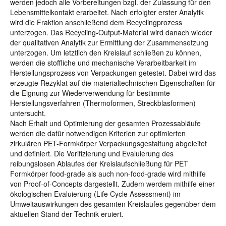
werden jedoch alle Vorbereitungen bzgl. der Zulassung für den
Lebensmittelkontakt erarbeitet. Nach erfolgter erster Analytik
wird die Fraktion anschließend dem Recyclingprozess
unterzogen. Das Recycling-Output-Material wird danach wieder
der qualitativen Analytik zur Ermittlung der Zusammensetzung
unterzogen. Um letztlich den Kreislauf schließen zu können,
werden die stoffliche und mechanische Verarbeitbarkeit im
Herstellungsprozess von Verpackungen getestet. Dabei wird das
erzeugte Rezyklat auf die materialtechnischen Eigenschaften für
die Eignung zur Wiederverwendung für bestimmte
Herstellungsverfahren (Thermoformen, Streckblasformen)
untersucht.
Nach Erhalt und Optimierung der gesamten Prozessabläufe
werden die dafür notwendigen Kriterien zur optimierten
zirkulären PET-Formkörper Verpackungsgestaltung abgeleitet
und definiert. Die Verifizierung und Evaluierung des
reibungslosen Ablaufes der Kreislaufschließung für PET
Formkörper food-grade als auch non-food-grade wird mithilfe
von Proof-of-Concepts dargestellt. Zudem werdem mithilfe einer
ökologischen Evaluierung (Life Cycle Assessment) im
Umweltauswirkungen des gesamten Kreislaufes gegenüber dem
aktuellen Stand der Technik eruiert.