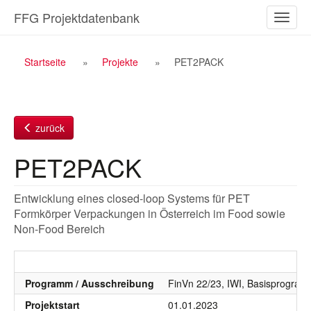
Zum
FFG Projektdatenbank
Naviga
Inhalt
ein-/a
Breadcrumb
Startseite
Projekte
PET2PACK
Navigation
zurück
PET2PACK
Entwicklung eines closed-loop Systems für PET
Formkörper Verpackungen in Österreich im Food sowie
Non-Food Bereich
Programm / Ausschreibung
FinVn 22/23, IWI, Basisprogra
Projektstart
01.01.2023