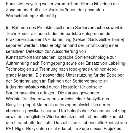
Kunststoffrecycling weiter vorantreiben. Hierzu ist jedoch die
Zusammenarbeit aller Vertreter*innen der gesamten
Wertschöpfungskette nötig.
Im Rahmen des Projektes soll durch Sortierversuche sowohl im
Technikums- als auch Industriemaßstab entsprechende
Fraktionen aus der LVP-Sammlung (Gelber Sack/Gelbe Tonne)
separiert werden. Dies erfolgt anhand der Entwicklung einer
sensitiven Detektion zur Aussortierung von
Kunststoffkontaminationen, optische Sortiertechnologie zur
Auftrennung nach Formgebung sowie der Einsatz von Labelling-
Technologien zur Trennung nach food-grade und non-food-
grade Material. Die notwendige Unterstützung für die Betreiber
der Sortieranlagen im Rahmen der Sortierversuche im
Industriemaßstab wird durch Hersteller für optische
Sortiermaschinen erfolgen. Die daraus gewonnen
Wertstofffraktionen werden zunächst einer Analytik des
Recycling-Input-Materials unterzogen hinsichtlich deren
chemisch-physikalischer und toxikologischer Zusammensetzung
sowie des möglichen Wiedereinsatzes mit Lebensmittelkontakt
durch namhafte Institute. Derzeit ist der Lebensmittelkontakt von
PET-Rigid-Rezyklaten nicht erlaubt, im Zuge dieses Projektes