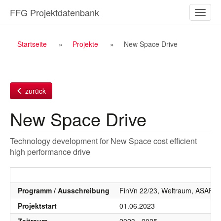
Zum
FFG Projektdatenbank
Naviga
Inhalt
ein-/a
Breadcrumb
Startseite
Projekte
New Space Drive
Navigation
zurück
New Space Drive
Technology development for New Space cost efficient
high performance drive
Programm / Ausschreibung
FinVn 22/23, Weltraum, ASAP A
Projektstart
01.06.2023