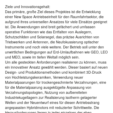
Ziele und Innovationsgehalt:
Das primäre, große Ziel dieses Projektes ist die Entwicklung
einer New Space Antriebseinheit für den Raumfahrtsektor, die
aufgrund ihres universellen Ansatzes für viele Einsätze geeignet
ist. Die Anwendungen sind breit gefächert und umfassen
operative Funktionen wie das Entfalten von Auslegern,
Schutzschilden und Solarsegel, das präzise Ausrichten von
Triebwerken und Antennen, die Neufokussierung optischer
Instrumente und noch viele weitere. Der Betrieb soll unter den
unwirtlichen Bedingungen auf Erd-Umlaufbahnen wie GEO, LEO
und MEO, sowie im tiefen Weltall möglich sein.
Um alle gesteckten Anforderungen realisieren zu können, muss
ein innovativer Ansatz gewählt werden. Dieser basiert auf neuen
Design- und Produktionsmethoden und kombiniert 3D-Druck
von Hochleistungskeramiken, Verwendung neuer
Materialpaarungen für trockengeschmierte Verzahnungen, eine
für die Materialpaarung ausgeklügelte Anpassung von
Verzahnungstopologien, Nutzung von aufbereiteten
Industriekugellagern zur Realisierung isotherm gelagerter
Wellen und der Neuentwurf eines für diesen Antriebsstrang
angepassten Hybridmotors mit reduzierter Schrittweite. Die
Herausforderungen liegen in jeder einzelnen der eben