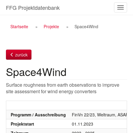
Zum
FFG Projektdatenbank
Naviga
Inhalt
ein-/a
Breadcrumb
Startseite
Projekte
Space4Wind
Navigation
zurück
Space4Wind
Surface roughness from earth observations to improve
site assessment for wind energy converters
Programm / Ausschreibung
FinVn 22/23, Weltraum, ASAP A
Projektstart
01.11.2023