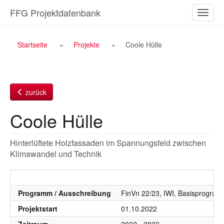
Zum
FFG Projektdatenbank
Naviga
Inhalt
ein-/a
Breadcrumb
Startseite
Projekte
Coole Hülle
Navigation
zurück
Coole Hülle
Hinterlüftete Holzfassaden im Spannungsfeld zwischen
Klimawandel und Technik
Programm / Ausschreibung
FinVn 22/23, IWI, Basisprogra
Projektstart
01.10.2022