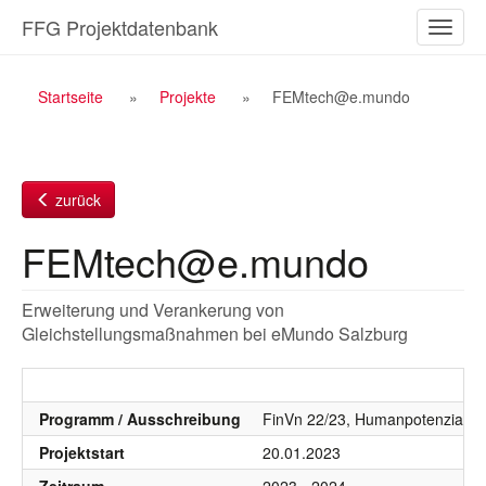
Zum
FFG Projektdatenbank
Naviga
Inhalt
ein-/a
Breadcrumb
Startseite
Projekte
FEMtech@e.mundo
Navigation
zurück
FEMtech@e.mundo
Erweiterung und Verankerung von
Gleichstellungsmaßnahmen bei eMundo Salzburg
Programm / Ausschreibung
FinVn 22/23, Humanpotenzial, 
Projektstart
20.01.2023